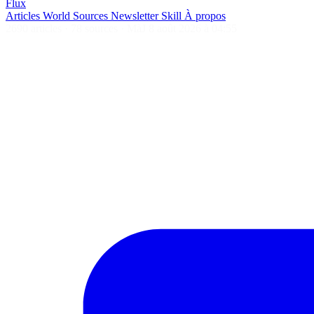
Flux
Articles
World
Sources
Newsletter
Skill
À propos
2690 articles
·
78 sources
·
MàJ 8 août 2026 à 04:55