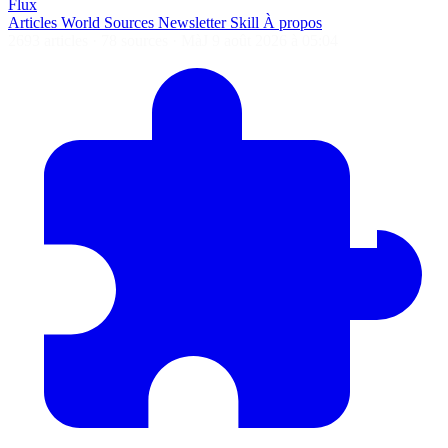
Flux
Articles
World
Sources
Newsletter
Skill
À propos
2693 articles
·
78 sources
·
MàJ 9 août 2026 à 05:04