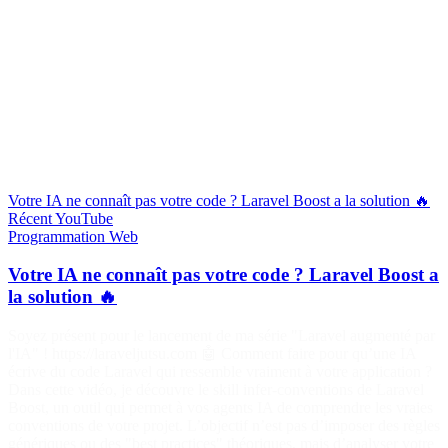
Votre IA ne connaît pas votre code ? Laravel Boost a la solution 🔥
Récent
YouTube
Programmation
Web
Votre IA ne connaît pas votre code ? Laravel Boost a
la solution 🔥
Soyez présent pour le lancement de ma série "Laravel augmenté par
l'IA" ! https://laraveljutsu.com 🤖 Comment faire pour qu’une IA
écrive du code Laravel qui ressemble vraiment à votre application ?
Dans cette vidéo, je découvre le skill infer-conventions de Laravel
Boost, un outil qui permet à vos agents IA de comprendre les vraies
conventions de votre projet. L’objectif n’est pas d’imposer des règles
génériques ou des "best practices" théoriques, mais d’analyser votre