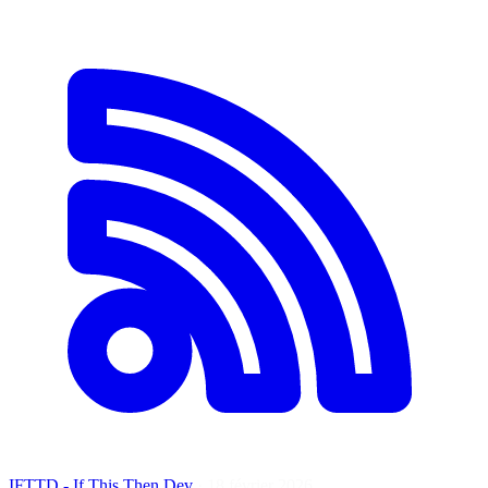
IFTTD - If This Then Dev
·
18 février 2026