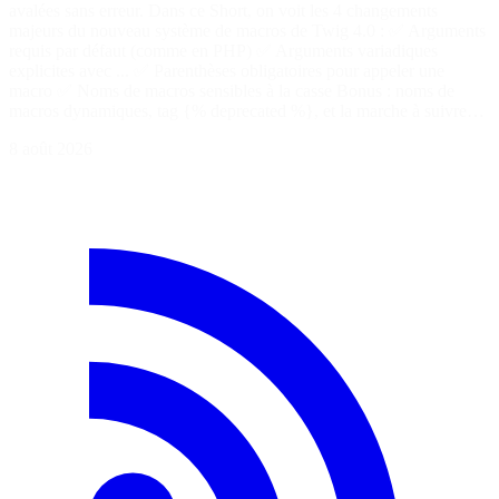
avalées sans erreur. Dans ce Short, on voit les 4 changements
majeurs du nouveau système de macros de Twig 4.0 : ✅ Arguments
requis par défaut (comme en PHP) ✅ Arguments variadiques
explicites avec ... ✅ Parenthèses obligatoires pour appeler une
macro ✅ Noms de macros sensibles à la casse Bonus : noms de
macros dynamiques, tag {% deprecated %}, et la marche à suivre…
8 août 2026