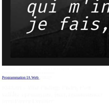
#347.src - Vibe Coding: Coder, c'est valider : prototyper, jeter,
recommencer avec Pierre Lemaire
Programmation
IA
Web
Podcast
#347.src - Vibe Coding: Coder, c'est
valider : prototyper, jeter, recommencer
avec Pierre Lemaire