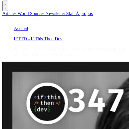
Articles
World
Sources
Newsletter
Skill
À propos
2693 articles
·
78 sources
Accueil
/
IFTTD - If This Then Dev
/
#347.src - Vibe Coding: Coder, c'est valider : prototyper, jeter,
recommencer avec Pierre Lemaire