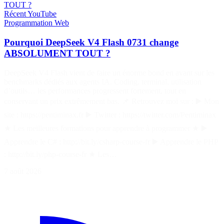
TOUT ?
Récent
YouTube
Programmation
Web
Pourquoi DeepSeek V4 Flash 0731 change
ABSOLUMENT TOUT ?
DeepSeek V4 Flash vient de faire un énorme bond en avant sur les
benchmarks dédiés aux agents IA. Coding, terminal, utilisation
d’outils… les performances progressent fortement, tout en
conservant un prix extrêmement bas. 📌 Retrouvez moi sur : ▶️ Mon
site : https://pentiminax.fr ▶️ Twitter : https://twitter.com/Pentiminax
★ Les meilleures formations pour apprendre à programmer ★ ▶️
Apprendre le C# : http://bit.ly/csharp-course-fr ▶️ Apprendre le PHP
: http://bit.ly/php-course-fr ★ Les…
7 août 2026