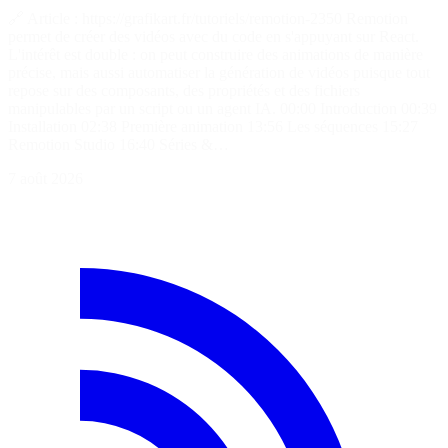
🔗 Article : https://grafikart.fr/tutoriels/remotion-2350 Remotion
permet de créer des vidéos avec du code en s'appuyant sur React.
L'intérêt est double : on peut construire des animations de manière
précise, mais aussi automatiser la génération de vidéos puisque tout
repose sur des composants, des propriétés et des fichiers
manipulables par un script ou un agent IA. 00:00 Introduction 00:39
Installation 02:38 Première animation 13:56 Les séquences 15:27
Remotion Studio 16:40 Séries &…
7 août 2026