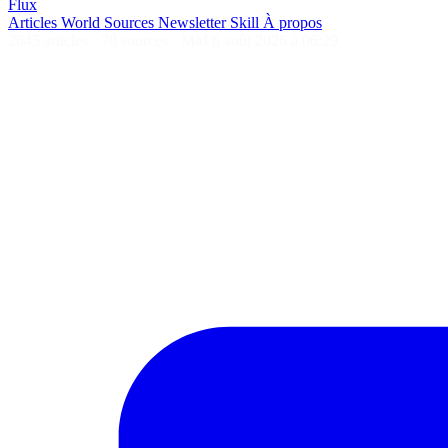
Flux
Articles
World
Sources
Newsletter
Skill
À propos
2645 articles
·
78 sources
·
MàJ 6 août 2026 à 06:29