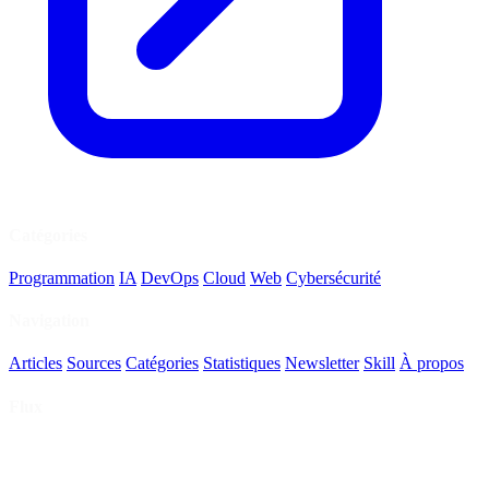
Catégories
Programmation
IA
DevOps
Cloud
Web
Cybersécurité
Navigation
Articles
Sources
Catégories
Statistiques
Newsletter
Skill
À propos
Flux