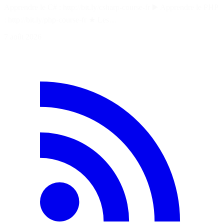
Apprendre le C# : http://bit.ly/csharp-course-fr ▶️ Apprendre le PHP
: http://bit.ly/php-course-fr ★ Les…
7 août 2026