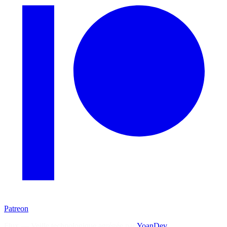
Patreon
Flux — Veille technologique agrégée par
YoanDev