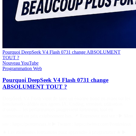
Pourquoi DeepSeek V4 Flash 0731 change ABSOLUMENT
TOUT ?
Nouveau
YouTube
Programmation
Web
Pourquoi DeepSeek V4 Flash 0731 change
ABSOLUMENT TOUT ?
DeepSeek V4 Flash vient de faire un énorme bond en avant sur les
benchmarks dédiés aux agents IA. Coding, terminal, utilisation
d’outils… les performances progressent fortement, tout en
conservant un prix extrêmement bas. 📌 Retrouvez moi sur : ▶️ Mon
site : https://pentiminax.fr ▶️ Twitter : https://twitter.com/Pentiminax
★ Les meilleures formations pour apprendre à programmer ★ ▶️