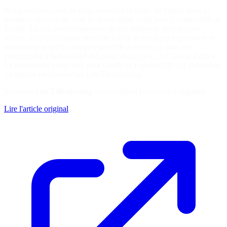
Nous sommes ravis de vous annoncer la sortie de Ember dans sa
première version, un outil d’observabilité taillé pour FrankenPHP et
Caddy. En tant que mainteneurs de ces différents projets open-
source, nous souhaitons proposer à tous la meilleure expérience de
monitoring et la plus intégrée possible à travers ce nouveau
compagnon. FrankenPHP et Ember avancent […] L’article Ember :
Le monitoring temps réel pour Caddy et FrankenPHP est disponible
est apparu en premier sur Les-Tilleuls.coop.
Soutenez
Les-Tilleuls.coop
en consultant la ressource originale
Lire l'article original