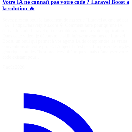
Votre IA ne connaît pas votre code ? Laravel Boost a
la solution 🔥
Soyez présent pour le lancement de ma série "Laravel augmenté par
l'IA" ! https://laraveljutsu.com 🤖 Comment faire pour qu’une IA
écrive du code Laravel qui ressemble vraiment à votre application ?
Dans cette vidéo, je découvre le skill infer-conventions de Laravel
Boost, un outil qui permet à vos agents IA de comprendre les vraies
conventions de votre projet. L’objectif n’est pas d’imposer des règles
génériques ou des "best practices" théoriques, mais d’analyser votre
code existant pour…
7 août 2026