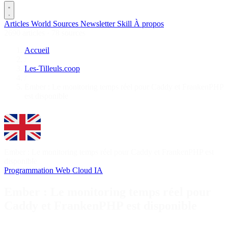
Articles
World
Sources
Newsletter
Skill
À propos
2690 articles
·
78 sources
Accueil
/
Les-Tilleuls.coop
/
Ember : Le monitoring temps réel pour Caddy et FrankenPHP
est disponible
Ember : Le monitoring temps réel pour Caddy et FrankenPHP est
disponible
Programmation
Web
Cloud
IA
Ember : Le monitoring temps réel pour
Caddy et FrankenPHP est disponible