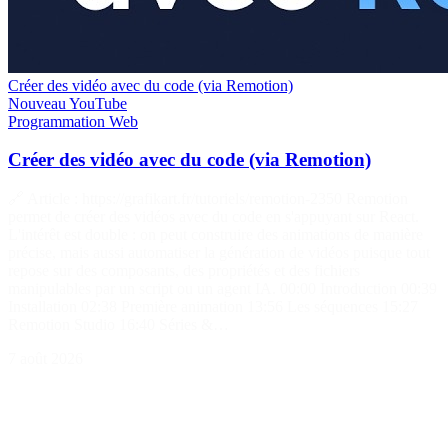
Créer des vidéo avec du code (via Remotion)
Nouveau
YouTube
Programmation
Web
Créer des vidéo avec du code (via Remotion)
🔗 Article : https://grafikart.fr/tutoriels/remotion-2350 Remotion
permet de créer des vidéos avec du code en s'appuyant sur React.
L'intérêt est double : on peut construire des animations de manière
précise, mais aussi automatiser la génération de vidéos puisque tout
repose sur des composants, des propriétés et des fichiers
manipulables par un script ou un agent IA. 00:00 Introduction 00:39
Installation 02:38 Première animation 13:56 Les séquences 15:27
Remotion Studio 16:40 Séries &…
7 août 2026