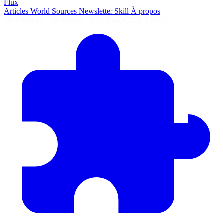
Flux
Articles
World
Sources
Newsletter
Skill
À propos
2690 articles
·
78 sources
·
MàJ 8 août 2026 à 04:55