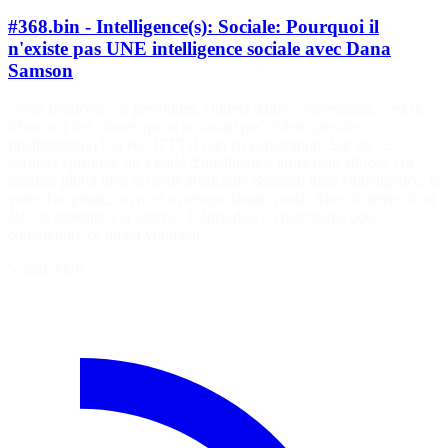
#368.bin - Intelligence(s): Sociale: Pourquoi il
n'existe pas UNE intelligence sociale avec Dana
Samson
"Pour beaucoup de personnes, l'intérêt d'une conversation, c'est de
découvrir des choses qu'on ne savait pas" Série spéciale
Intelligence(s) Cet été, IFTTD part en exploration. Sur les 52
derniers épisodes, on a parlé d'intelligence artificielle 38 fois. On
maîtrise plutôt bien la partie artificielle &mdash mais l'intelligence, la
vraie, l'originale, on n'en a presque jamais parlé. Alors le temps d'un
été, on remonte à la source : 6 épisodes, 6 chercheurs, pour
comprendre ce qu'est vraiment…
5 août 2026