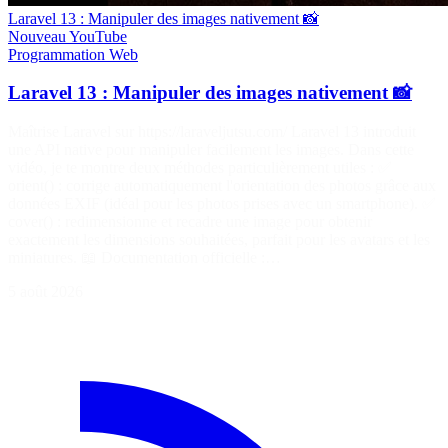
Laravel 13 : Manipuler des images nativement 📸
Nouveau
YouTube
Programmation
Web
Laravel 13 : Manipuler des images nativement 📸
Maîtrise Laravel sur https://laraveljutsu.com/ Laravel 13 introduit
une API native pour manipuler facilement les images. Dans cette
vidéo, je te montre deux méthodes particulièrement utiles : ✅
orient() : corrige automatiquement l'orientation des photos grâce aux
données EXIF (idéal pour les photos prises avec un smartphone). ✅
cover() : redimensionne et recadre une image pour obtenir
exactement les dimensions souhaitées, parfait pour les avatars et les
miniatures. 📖 Documentation officielle :…
5 août 2026