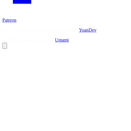
Patreon
Flux — Veille technologique agrégée par
YoanDev
Analytique sans cookies via
Umami