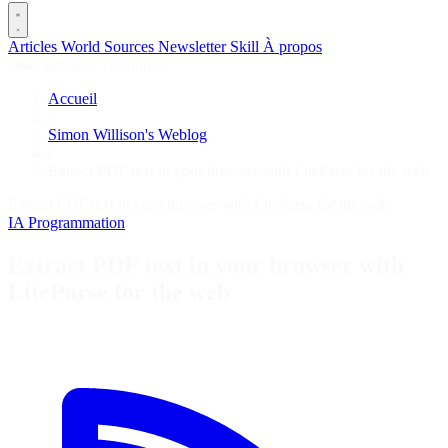
Articles
World
Sources
Newsletter
Skill
À propos
2645 articles
·
78 sources
Accueil
/
Simon Willison's Weblog
/
Extract PDF text in your browser with LiteParse for the web
Extract PDF text in your browser with LiteParse for the web
IA
Programmation
Extract PDF text in your browser with
LiteParse for the web