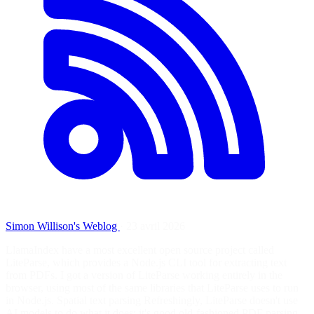
Simon Willison's Weblog
·
23 avril 2026
LlamaIndex have a most excellent open source project called
LiteParse, which provides a Node.js CLI tool for extracting text
from PDFs. I got a version of LiteParse working entirely in the
browser, using most of the same libraries that LiteParse uses to run
in Node.js. Spatial text parsing Refreshingly, LiteParse doesn't use
AI models to do what it does: it's good old-fashioned PDF parsing,