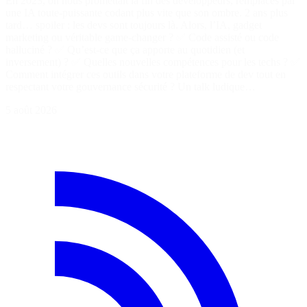
En 2023, on nous promettait la fin des développeurs, remplacés par
une IA toute-puissante codant plus vite que son ombre. 2 ans plus
tard… spoiler : les devs sont toujours là. Alors, l’IA, gadget
marketing ou véritable game-changer ? ✅ Code assisté ou code
halluciné ? ✅ Qu’est-ce que ça apporte au quotidien (et
inversement) ? ✅ Quelles nouvelles compétences pour les techs ? ✅
Comment intégrer ces outils dans votre plateforme de dev tout en
respectant votre gouvernance sécurité ? Un talk ludique…
5 août 2026