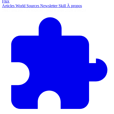
Flux
Articles
World
Sources
Newsletter
Skill
À propos
2645 articles
·
78 sources
·
MàJ 6 août 2026 à 06:29