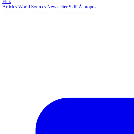
Flux
Articles
World
Sources
Newsletter
Skill
À propos
2693 articles
·
78 sources
·
MàJ 9 août 2026 à 05:04