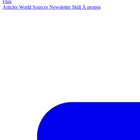
Flux
Articles
World
Sources
Newsletter
Skill
À propos
2645 articles
·
78 sources
·
MàJ 6 août 2026 à 06:29