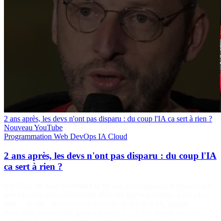
2 ans après, les devs n'ont pas disparu : du coup l'IA ca sert à rien ?
Nouveau
YouTube
Programmation
Web
DevOps
IA
Cloud
2 ans après, les devs n'ont pas disparu : du coup l'IA
ca sert à rien ?
En 2023, on nous promettait la fin des développeurs, remplacés par
une IA toute-puissante codant plus vite que son ombre. 2 ans plus
tard… spoiler : les devs sont toujours là. Alors, l’IA, gadget
marketing ou véritable game-changer ? ✅ Code assisté ou code