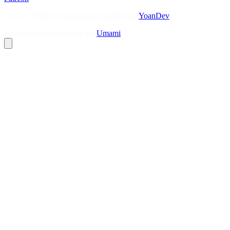
Flux — Veille technologique agrégée par
YoanDev
Analytique sans cookies via
Umami