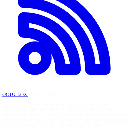
OCTO Talks
·
16 avril 2026
PayFit a supprimé ses micro-frontends. Leur CI est passé de 45 à 7
minutes. Leurs déploiements de 2-5 jours à 20 minutes. Leur
vélocité a été multipliée par 17. Voici un retour d'expérience concret
sur une migration qui a pris 2 ans, avec 2,5 ingénieurs, sur une base
de code utilisée par ~100 développeurs et 22 équipes.