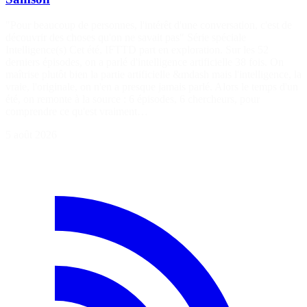
"Pour beaucoup de personnes, l'intérêt d'une conversation, c'est de
découvrir des choses qu'on ne savait pas" Série spéciale
Intelligence(s) Cet été, IFTTD part en exploration. Sur les 52
derniers épisodes, on a parlé d'intelligence artificielle 38 fois. On
maîtrise plutôt bien la partie artificielle &mdash mais l'intelligence, la
vraie, l'originale, on n'en a presque jamais parlé. Alors le temps d'un
été, on remonte à la source : 6 épisodes, 6 chercheurs, pour
comprendre ce qu'est vraiment…
5 août 2026