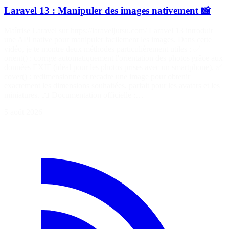
Laravel 13 : Manipuler des images nativement 📸
Maîtrise Laravel sur https://laraveljutsu.com/ Laravel 13 introduit
une API native pour manipuler facilement les images. Dans cette
vidéo, je te montre deux méthodes particulièrement utiles : ✅
orient() : corrige automatiquement l'orientation des photos grâce aux
données EXIF (idéal pour les photos prises avec un smartphone). ✅
cover() : redimensionne et recadre une image pour obtenir
exactement les dimensions souhaitées, parfait pour les avatars et les
miniatures. 📖 Documentation officielle :…
5 août 2026