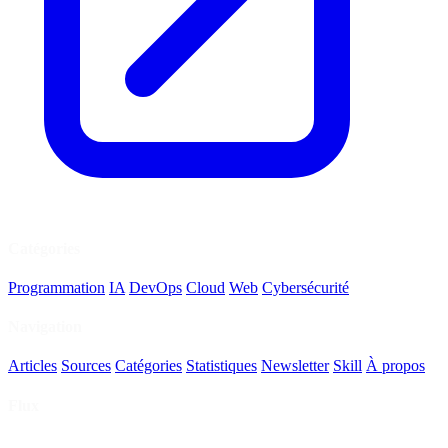
Catégories
Programmation
IA
DevOps
Cloud
Web
Cybersécurité
Navigation
Articles
Sources
Catégories
Statistiques
Newsletter
Skill
À propos
Flux