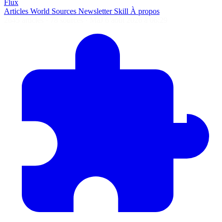
Flux
Articles
World
Sources
Newsletter
Skill
À propos
2645 articles
·
78 sources
·
MàJ 6 août 2026 à 06:29