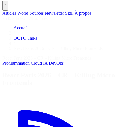
Articles
World
Sources
Newsletter
Skill
À propos
2645 articles
·
78 sources
Accueil
/
OCTO Talks
/
React Paris 2026 – CR – Killing Micro Frontends
React Paris 2026 – CR – Killing Micro Frontends
Programmation
Cloud
IA
DevOps
React Paris 2026 – CR – Killing Micro
Frontends