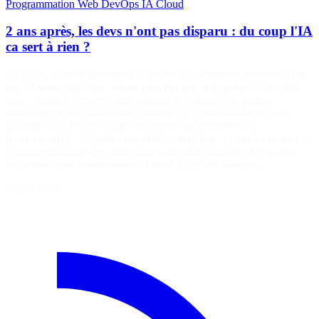
Programmation
Web
DevOps
IA
Cloud
2 ans après, les devs n'ont pas disparu : du coup l'IA
ca sert à rien ?
En 2023, on nous promettait la fin des développeurs, remplacés par
une IA toute-puissante codant plus vite que son ombre. 2 ans plus
tard… spoiler : les devs sont toujours là. Alors, l’IA, gadget
marketing ou véritable game-changer ? ✅ Code assisté ou code
halluciné ? ✅ Qu’est-ce que ça apporte au quotidien (et
inversement) ? ✅ Quelles nouvelles compétences pour les techs ? ✅
Comment intégrer ces outils dans votre plateforme de dev tout en
respectant votre gouvernance sécurité ? Un talk ludique…
5 août 2026