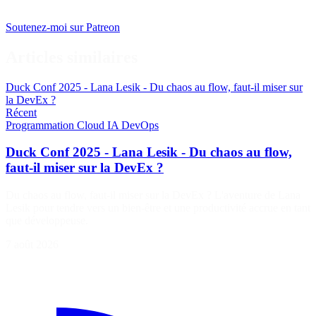
Soutenez-moi sur Patreon
Articles similaires
Duck Conf 2025 - Lana Lesik - Du chaos au flow, faut-il miser sur
la DevEx ?
Récent
Programmation
Cloud
IA
DevOps
Duck Conf 2025 - Lana Lesik - Du chaos au flow,
faut-il miser sur la DevEx ?
Du chaos au flow, faut-il miser sur la DevEx ? L'aventure de Lana
Lesik pour tendre vers un bien-être et une productivité accrue en tant
que développeuse.
7 août 2026