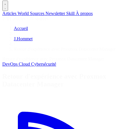
Articles
World
Sources
Newsletter
Skill
À propos
2701 articles
·
78 sources
Accueil
/
J.Hommet
/
Retour d'expérience avec Proxmox Datacenter Manager
Retour d'expérience avec Proxmox Datacenter Manager
DevOps
Cloud
Cybersécurité
Retour d'expérience avec Proxmox
Datacenter Manager