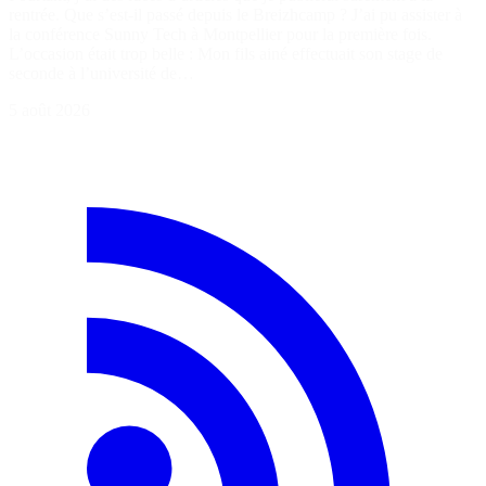
rentrée. Que s’est-il passé depuis le Breizhcamp ? J’ai pu assister à
la conférence Sunny Tech à Montpellier pour la première fois.
L’occasion était trop belle : Mon fils ainé effectuait son stage de
seconde à l’université de…
5 août 2026