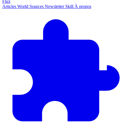
Flux
Articles
World
Sources
Newsletter
Skill
À propos
2701 articles
·
78 sources
·
MàJ 10 août 2026 à 05:25