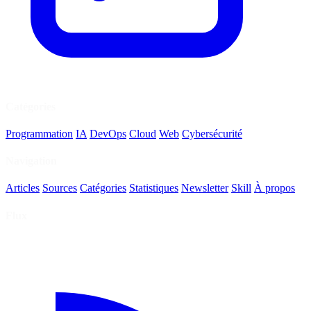
Catégories
Programmation
IA
DevOps
Cloud
Web
Cybersécurité
Navigation
Articles
Sources
Catégories
Statistiques
Newsletter
Skill
À propos
Flux