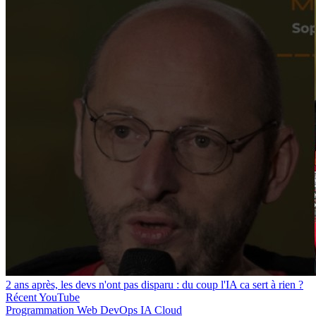
2 ans après, les devs n'ont pas disparu : du coup l'IA ca sert à rien ?
Récent
YouTube
Programmation
Web
DevOps
IA
Cloud