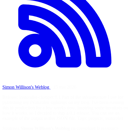
Simon Willison's Weblog
·
15 mai 2026
Release: inaturalist-clumper 0.1 Part of the infrastructure I use for
publishing my iNaturalist sightings on my blog. I've been running
this in production for a few weeks now, inspiring some iterations on
how it works, so I decided to ship a 0.1 release. You can see an
example of the output in this JSON file. Tags: projects, inaturalist
Soutenez
Simon Willison's Weblog
en consultant la ressource