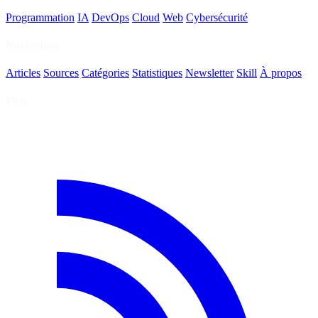
Programmation
IA
DevOps
Cloud
Web
Cybersécurité
Navigation
Articles
Sources
Catégories
Statistiques
Newsletter
Skill
À propos
Flux