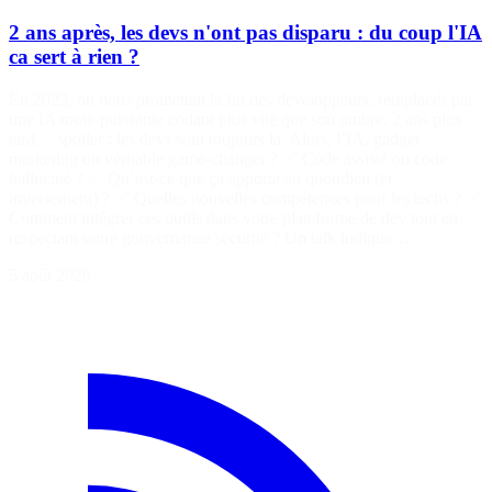
2 ans après, les devs n'ont pas disparu : du coup l'IA
ca sert à rien ?
En 2023, on nous promettait la fin des développeurs, remplacés par
une IA toute-puissante codant plus vite que son ombre. 2 ans plus
tard… spoiler : les devs sont toujours là. Alors, l’IA, gadget
marketing ou véritable game-changer ? ✅ Code assisté ou code
halluciné ? ✅ Qu’est-ce que ça apporte au quotidien (et
inversement) ? ✅ Quelles nouvelles compétences pour les techs ? ✅
Comment intégrer ces outils dans votre plateforme de dev tout en
respectant votre gouvernance sécurité ? Un talk ludique…
5 août 2026