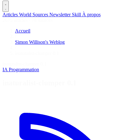
Articles
World
Sources
Newsletter
Skill
À propos
2675 articles
·
78 sources
Accueil
/
Simon Willison's Weblog
/
inaturalist-clumper 0.1
inaturalist-clumper 0.1
IA
Programmation
inaturalist-clumper 0.1