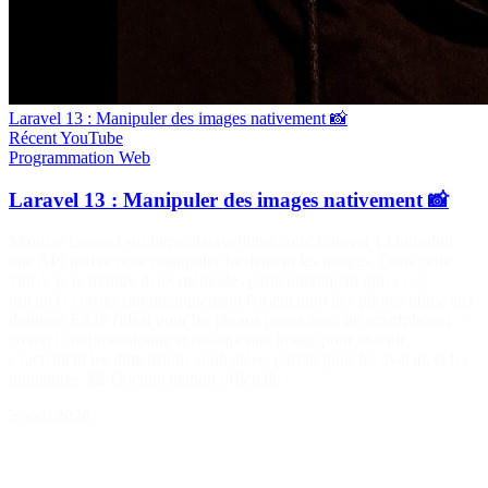
Laravel 13 : Manipuler des images nativement 📸
Récent
YouTube
Programmation
Web
Laravel 13 : Manipuler des images nativement 📸
Maîtrise Laravel sur https://laraveljutsu.com/ Laravel 13 introduit
une API native pour manipuler facilement les images. Dans cette
vidéo, je te montre deux méthodes particulièrement utiles : ✅
orient() : corrige automatiquement l'orientation des photos grâce aux
données EXIF (idéal pour les photos prises avec un smartphone). ✅
cover() : redimensionne et recadre une image pour obtenir
exactement les dimensions souhaitées, parfait pour les avatars et les
miniatures. 📖 Documentation officielle :…
5 août 2026