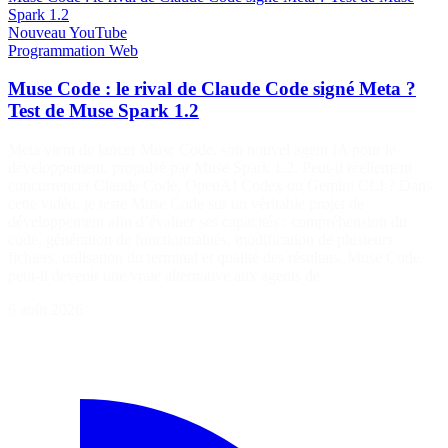
Spark 1.2
Nouveau
YouTube
Programmation
Web
Muse Code : le rival de Claude Code signé Meta ?
Test de Muse Spark 1.2
Meta vient de lancer Muse Code, son nouvel agent IA pour le
développement, propulsé par Muse Spark 1.2. Peut-il réellement
concurrencer Claude Code, OpenAI Codex ou Gemini CLI ? Dans
cette vidéo, je teste Muse Code sur un véritable projet de
développement afin d’évaluer ses capacités : compréhension du
code, génération de fonctionnalités, modification de plusieurs
fichiers, utilisation du terminal et qualité des résultats. Muse Code
peut-il devenir une vraie alternative aux agents de…
6 août 2026