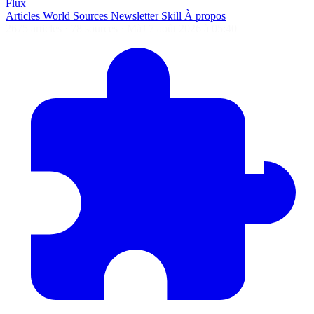
Flux
Articles
World
Sources
Newsletter
Skill
À propos
2675 articles
·
78 sources
·
MàJ 7 août 2026 à 05:40