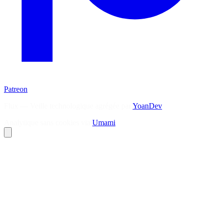
Patreon
Flux — Veille technologique agrégée par
YoanDev
Analytique sans cookies via
Umami