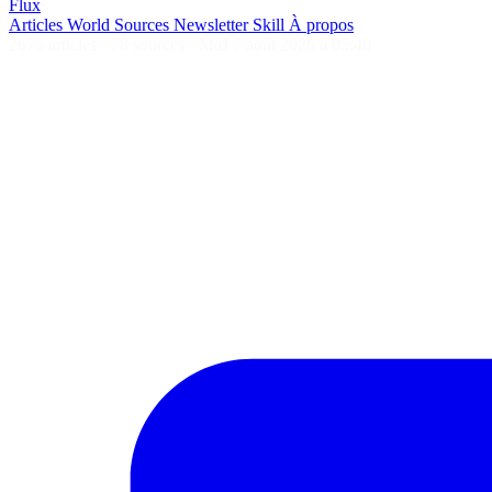
Flux
Articles
World
Sources
Newsletter
Skill
À propos
2675 articles
·
78 sources
·
MàJ 7 août 2026 à 05:40