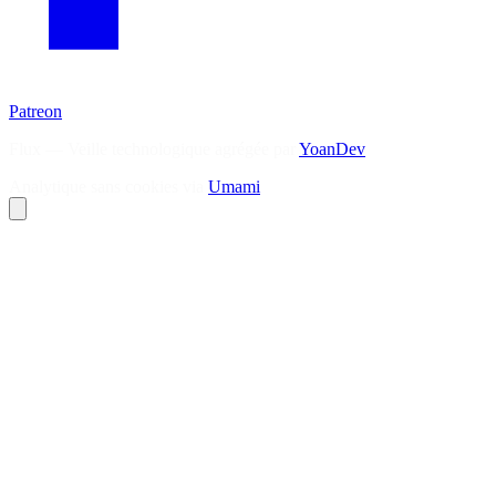
Patreon
Flux — Veille technologique agrégée par
YoanDev
Analytique sans cookies via
Umami