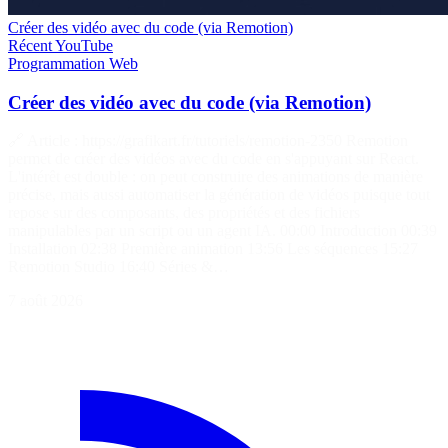
Créer des vidéo avec du code (via Remotion)
Récent
YouTube
Programmation
Web
Créer des vidéo avec du code (via Remotion)
🔗 Article : https://grafikart.fr/tutoriels/remotion-2350 Remotion
permet de créer des vidéos avec du code en s'appuyant sur React.
L'intérêt est double : on peut construire des animations de manière
précise, mais aussi automatiser la génération de vidéos puisque tout
repose sur des composants, des propriétés et des fichiers
manipulables par un script ou un agent IA. 00:00 Introduction 00:39
Installation 02:38 Première animation 13:56 Les séquences 15:27
Remotion Studio 16:40 Séries &…
7 août 2026