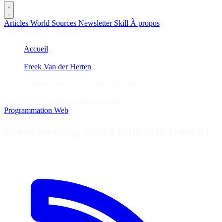
Articles
World
Sources
Newsletter
Skill
À propos
2693 articles
·
78 sources
Accueil
/
Freek Van der Herten
/
Event sourcing with a little help from AI
Event sourcing with a little help from AI
Programmation
Web
Event sourcing with a little help from AI