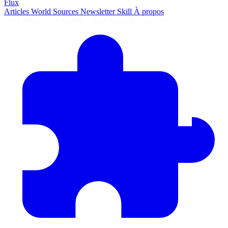
Flux
Articles
World
Sources
Newsletter
Skill
À propos
2693 articles
·
78 sources
·
MàJ 9 août 2026 à 05:04