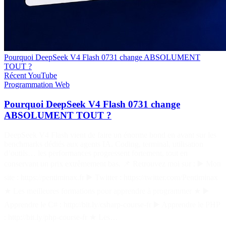
Pourquoi DeepSeek V4 Flash 0731 change ABSOLUMENT
TOUT ?
Récent
YouTube
Programmation
Web
Pourquoi DeepSeek V4 Flash 0731 change
ABSOLUMENT TOUT ?
DeepSeek V4 Flash vient de faire un énorme bond en avant sur les
benchmarks dédiés aux agents IA. Coding, terminal, utilisation
d’outils… les performances progressent fortement, tout en
conservant un prix extrêmement bas. 📌 Retrouvez moi sur : ▶️ Mon
site : https://pentiminax.fr ▶️ Twitter : https://twitter.com/Pentiminax
★ Les meilleures formations pour apprendre à programmer ★ ▶️
Apprendre le C# : http://bit.ly/csharp-course-fr ▶️ Apprendre le PHP
: http://bit.ly/php-course-fr ★ Les…