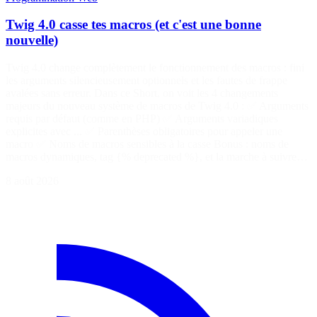
Twig 4.0 casse tes macros (et c'est une bonne
nouvelle)
Twig 4.0 change complètement le fonctionnement des macros : fini
les arguments silencieusement optionnels et les fautes de frappe
avalées sans erreur. Dans ce Short, on voit les 4 changements
majeurs du nouveau système de macros de Twig 4.0 : ✅ Arguments
requis par défaut (comme en PHP) ✅ Arguments variadiques
explicites avec ... ✅ Parenthèses obligatoires pour appeler une
macro ✅ Noms de macros sensibles à la casse Bonus : noms de
macros dynamiques, tag {% deprecated %}, et la marche à suivre…
8 août 2026