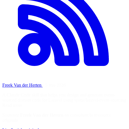
Freek Van der Herten
·
5 mai 2026
A Claude Code skill that helps you design and generate event-
sourced domain code for Laravel using spatie/laravel-event-sourcing
Read more
Soutenez
Freek Van der Herten
en consultant la ressource
originale