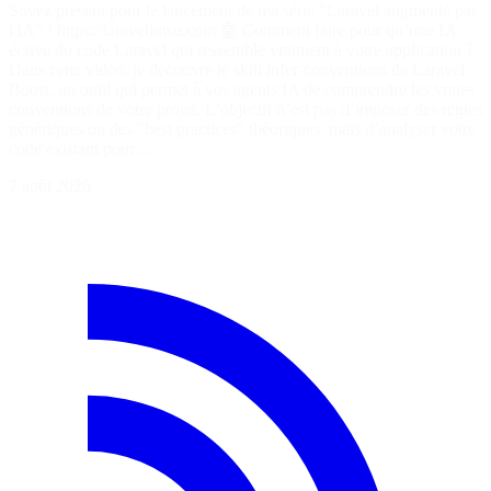
Soyez présent pour le lancement de ma série "Laravel augmenté par
l'IA" ! https://laraveljutsu.com 🤖 Comment faire pour qu’une IA
écrive du code Laravel qui ressemble vraiment à votre application ?
Dans cette vidéo, je découvre le skill infer-conventions de Laravel
Boost, un outil qui permet à vos agents IA de comprendre les vraies
conventions de votre projet. L’objectif n’est pas d’imposer des règles
génériques ou des "best practices" théoriques, mais d’analyser votre
code existant pour…
7 août 2026