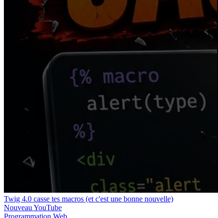
Twig 4.0 casse tes macros (et c'est une bonne nouvelle)
Nouveau
YouTube
Programmation
Web