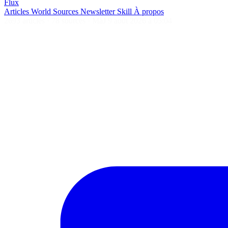
Flux
Articles
World
Sources
Newsletter
Skill
À propos
2693 articles
·
78 sources
·
MàJ 9 août 2026 à 05:04