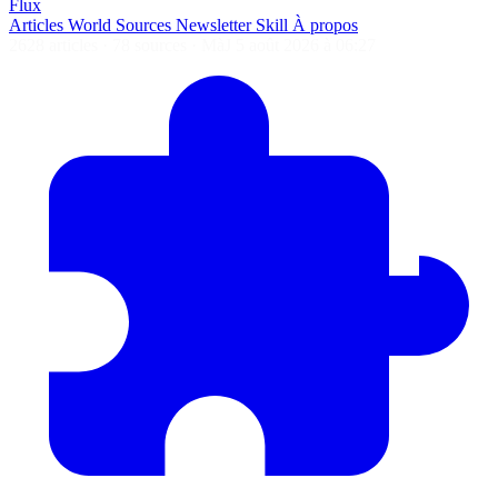
Flux
Articles
World
Sources
Newsletter
Skill
À propos
2628 articles
·
78 sources
·
MàJ 5 août 2026 à 06:27