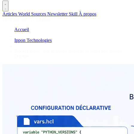
Articles
World
Sources
Newsletter
Skill
À propos
2628 articles
·
78 sources
Accueil
/
Ippon Technologies
/
Docker Bake : une nouvelle manière de build nos images
Docker