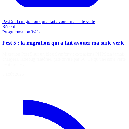
Pest 5 : la migration qui a fait avouer ma suite verte
Récent
Programmation
Web
Pest 5 : la migration qui a fait avouer ma suite verte
Migration Pest 5 sur un blog Symfony : extensions PHPStan jamais
chargées, Xdebug fantôme, gate divisé par 50. Ce qu'une suite verte
peut cacher.
3 août 2026