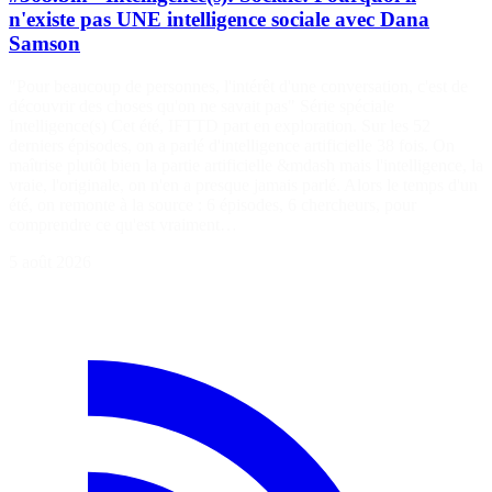
n'existe pas UNE intelligence sociale avec Dana
Samson
"Pour beaucoup de personnes, l'intérêt d'une conversation, c'est de
découvrir des choses qu'on ne savait pas" Série spéciale
Intelligence(s) Cet été, IFTTD part en exploration. Sur les 52
derniers épisodes, on a parlé d'intelligence artificielle 38 fois. On
maîtrise plutôt bien la partie artificielle &mdash mais l'intelligence, la
vraie, l'originale, on n'en a presque jamais parlé. Alors le temps d'un
été, on remonte à la source : 6 épisodes, 6 chercheurs, pour
comprendre ce qu'est vraiment…
5 août 2026