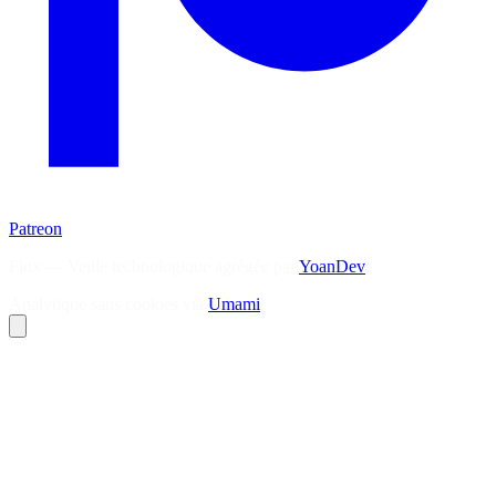
Patreon
Flux — Veille technologique agrégée par
YoanDev
Analytique sans cookies via
Umami