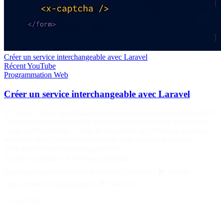
Créer un service interchangeable avec Laravel
Récent
YouTube
Programmation
Web
Créer un service interchangeable avec Laravel
🔗 Article : https://grafikart.fr/tutoriels/service-interchangeable-2349
Créer un service réutilisable ne consiste pas seulement à écrire une
classe qui fonctionne. L'objectif est surtout de réfléchir à la surface
minimale dont l'application a besoin, pour pouvoir remplacer
facilement l'implémentation plus tard. ______________________
Soutenir la chaîne : ⭐ Devenez premium :
https://grafikart.fr/premium Retrouvez Grafikart : 🐦 Twitter :
https://twitter.com/grafikart_fr 💬 Discord :…
3 août 2026