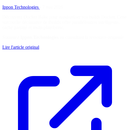
Ippon Technologies
·
7 mai 2026
Découvrez Docker Bake pour standardiser vos builds Docker. Cette
surcouche déclarative de Buildx offre parallélisation intelligente,
cache partagé et multi-plateforme.
Soutenez
Ippon Technologies
en consultant la ressource originale
Lire l'article original