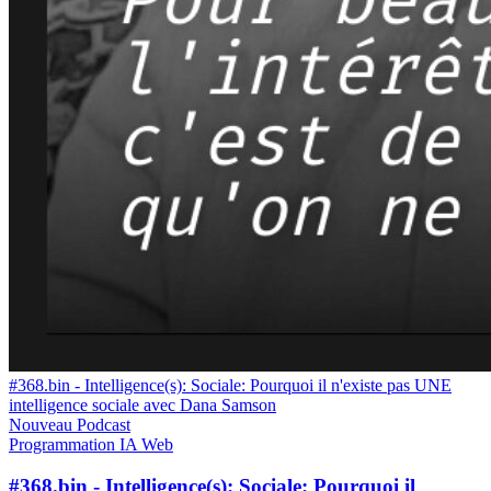
#368.bin - Intelligence(s): Sociale: Pourquoi il n'existe pas UNE
intelligence sociale avec Dana Samson
Nouveau
Podcast
Programmation
IA
Web
#368.bin - Intelligence(s): Sociale: Pourquoi il