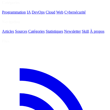
Catégories
Programmation
IA
DevOps
Cloud
Web
Cybersécurité
Navigation
Articles
Sources
Catégories
Statistiques
Newsletter
Skill
À propos
Flux