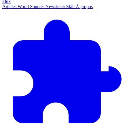
Flux
Articles
World
Sources
Newsletter
Skill
À propos
2701 articles
·
78 sources
·
MàJ 10 août 2026 à 05:25