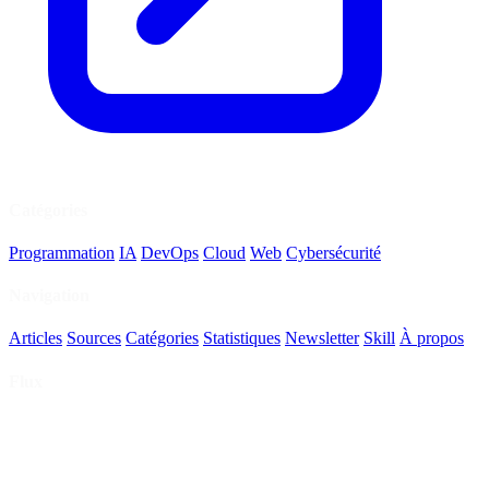
Catégories
Programmation
IA
DevOps
Cloud
Web
Cybersécurité
Navigation
Articles
Sources
Catégories
Statistiques
Newsletter
Skill
À propos
Flux