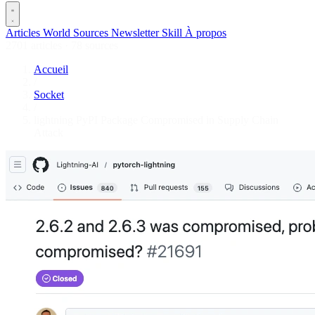
Articles
World
Sources
Newsletter
Skill
À propos
2701 articles
·
78 sources
Accueil
/
Socket
/
lightning PyPI Package Compromised in Supply Chain
Attack