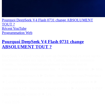
Pourquoi DeepSeek V4 Flash 0731 change ABSOLUMENT
TOUT ?
Récent
YouTube
Programmation
Web
Pourquoi DeepSeek V4 Flash 0731 change
ABSOLUMENT TOUT ?
DeepSeek V4 Flash vient de faire un énorme bond en avant sur les
benchmarks dédiés aux agents IA. Coding, terminal, utilisation
d’outils… les performances progressent fortement, tout en
conservant un prix extrêmement bas. 📌 Retrouvez moi sur : ▶️ Mon
site : https://pentiminax.fr ▶️ Twitter : https://twitter.com/Pentiminax
★ Les meilleures formations pour apprendre à programmer ★ ▶️
Apprendre le C# : http://bit.ly/csharp-course-fr ▶️ Apprendre le PHP
: http://bit.ly/php-course-fr ★ Les…
7 août 2026