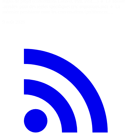
règles de projet (conventions Laravel, Pint, Pest…) 🔹 Le dossier
.ai/rules/ pour des règles spécifiques (ex: migrations.md) 🔹 La
mémoire persistante entre les conversations (préférences,…
9 août 2026