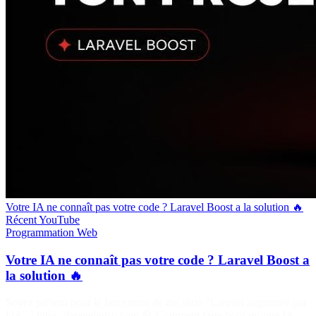
Votre IA ne connaît pas votre code ? Laravel Boost a la solution 🔥
Récent
YouTube
Programmation
Web
Votre IA ne connaît pas votre code ? Laravel Boost a
la solution 🔥
Soyez présent pour le lancement de ma série "Laravel augmenté par
l'IA" ! https://laraveljutsu.com 🤖 Comment faire pour qu’une IA