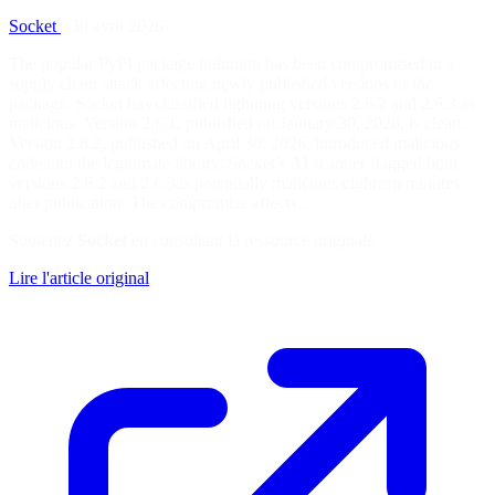
Socket
·
30 avril 2026
The popular PyPI package lightning has been compromised in a
supply chain attack affecting newly published versions of the
package. Socket has classified lightning versions 2.6.2 and 2.6.3 as
malicious. Version 2.6.1, published on January 30, 2026, is clean.
Version 2.6.2, published on April 30, 2026, introduced malicious
code into the legitimate library. Socket’s AI scanner flagged both
versions 2.6.2 and 2.6.3as potentially malicious eighteen minutes
after publication. The compromise affects…
Soutenez
Socket
en consultant la ressource originale
Lire l'article original