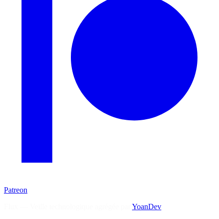
Patreon
Flux — Veille technologique agrégée par
YoanDev