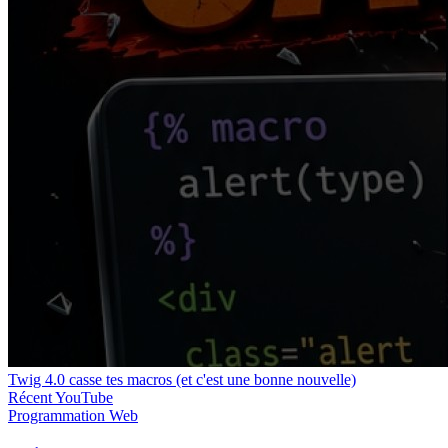
Twig 4.0 casse tes macros (et c'est une bonne nouvelle)
Récent
YouTube
Programmation
Web