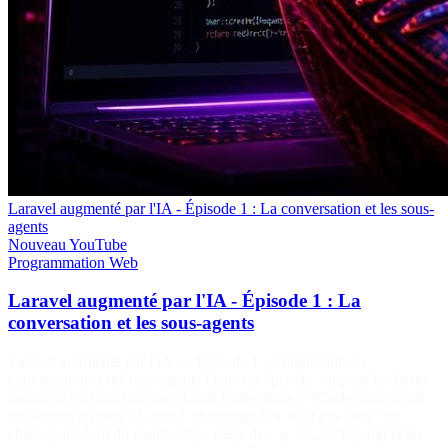
Laravel augmenté par l'IA - Épisode 1 : La conversation et les sous-
agents
Nouveau
YouTube
Programmation
Web
Laravel augmenté par l'IA - Épisode 1 : La
conversation et les sous-agents
Laravel augmenté par l'IA — Épisode 1 : Comprendre la
conversation et les sous-agents Dans cet épisode, on pose les bases :
comment un outil comme Claude Code (dans VSCode) comprend
réellement un projet Laravel, et pourquoi ce n'est pas juste "un
chatbot qui écrit du code". On y parle de : 🔹 CLAUDE.md et les