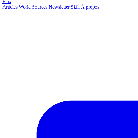
Flux
Articles
World
Sources
Newsletter
Skill
À propos
2628 articles
·
78 sources
·
MàJ 5 août 2026 à 06:27