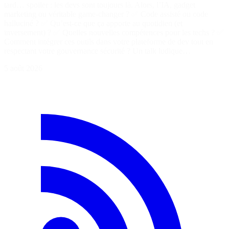
tard… spoiler : les devs sont toujours là. Alors, l’IA, gadget
marketing ou véritable game-changer ? ✅ Code assisté ou code
halluciné ? ✅ Qu’est-ce que ça apporte au quotidien (et
inversement) ? ✅ Quelles nouvelles compétences pour les techs ? ✅
Comment intégrer ces outils dans votre plateforme de dev tout en
respectant votre gouvernance sécurité ? Un talk ludique…
5 août 2026