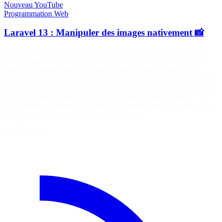
Nouveau
YouTube
Programmation
Web
Laravel 13 : Manipuler des images nativement 📸
Maîtrise Laravel sur https://laraveljutsu.com/ Laravel 13 introduit
une API native pour manipuler facilement les images. Dans cette
vidéo, je te montre deux méthodes particulièrement utiles : ✅
orient() : corrige automatiquement l'orientation des photos grâce aux
données EXIF (idéal pour les photos prises avec un smartphone). ✅
cover() : redimensionne et recadre une image pour obtenir
exactement les dimensions souhaitées, parfait pour les avatars et les
miniatures. 📖 Documentation officielle :…
5 août 2026