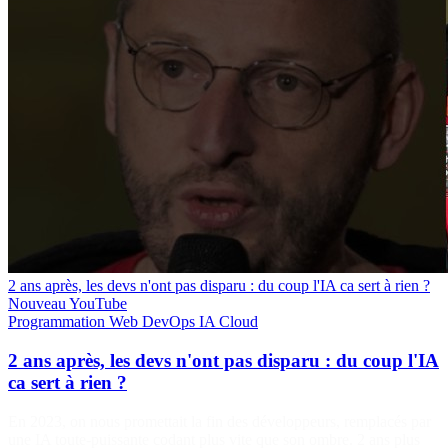
2 ans après, les devs n'ont pas disparu : du coup l'IA ca sert à rien ?
Nouveau
YouTube
Programmation
Web
DevOps
IA
Cloud
2 ans après, les devs n'ont pas disparu : du coup l'IA
ca sert à rien ?
En 2023, on nous promettait la fin des développeurs, remplacés par
une IA toute-puissante codant plus vite que son ombre. 2 ans plus