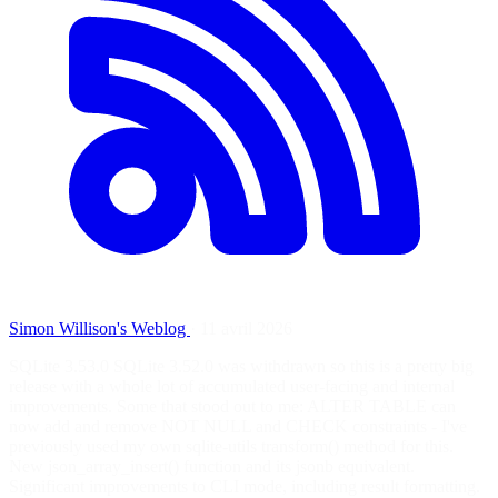
Simon Willison's Weblog
·
11 avril 2026
SQLite 3.53.0 SQLite 3.52.0 was withdrawn so this is a pretty big
release with a whole lot of accumulated user-facing and internal
improvements. Some that stood out to me: ALTER TABLE can
now add and remove NOT NULL and CHECK constraints - I've
previously used my own sqlite-utils transform() method for this.
New json_array_insert() function and its jsonb equivalent.
Significant improvements to CLI mode, including result formatting.