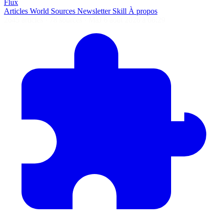
Flux
Articles
World
Sources
Newsletter
Skill
À propos
2645 articles
·
78 sources
·
MàJ 6 août 2026 à 06:29