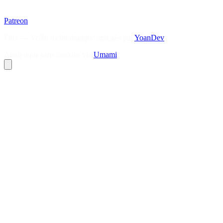
Patreon
Flux — Veille technologique agrégée par
YoanDev
Analytique sans cookies via
Umami