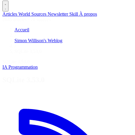
Articles
World
Sources
Newsletter
Skill
À propos
2645 articles
·
78 sources
Accueil
/
Simon Willison's Weblog
/
SQLite 3.53.0
SQLite 3.53.0
IA
Programmation
SQLite 3.53.0