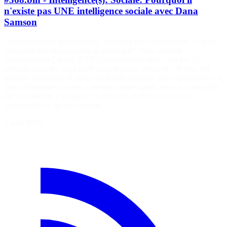
n'existe pas UNE intelligence sociale avec Dana
Samson
"Pour beaucoup de personnes, l'intérêt d'une conversation, c'est de
découvrir des choses qu'on ne savait pas" Série spéciale
Intelligence(s) Cet été, IFTTD part en exploration. Sur les 52
derniers épisodes, on a parlé d'intelligence artificielle 38 fois. On
maîtrise plutôt bien la partie artificielle &mdash mais l'intelligence, la
vraie, l'originale, on n'en a presque jamais parlé. Alors le temps d'un
été, on remonte à la source : 6 épisodes, 6 chercheurs, pour
comprendre ce qu'est vraiment…
5 août 2026