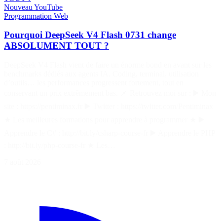
Nouveau
YouTube
Programmation
Web
Pourquoi DeepSeek V4 Flash 0731 change
ABSOLUMENT TOUT ?
DeepSeek V4 Flash vient de faire un énorme bond en avant sur les
benchmarks dédiés aux agents IA. Coding, terminal, utilisation
d’outils… les performances progressent fortement, tout en
conservant un prix extrêmement bas. 📌 Retrouvez moi sur : ▶️ Mon
site : https://pentiminax.fr ▶️ Twitter : https://twitter.com/Pentiminax
★ Les meilleures formations pour apprendre à programmer ★ ▶️
Apprendre le C# : http://bit.ly/csharp-course-fr ▶️ Apprendre le PHP
: http://bit.ly/php-course-fr ★ Les…
7 août 2026