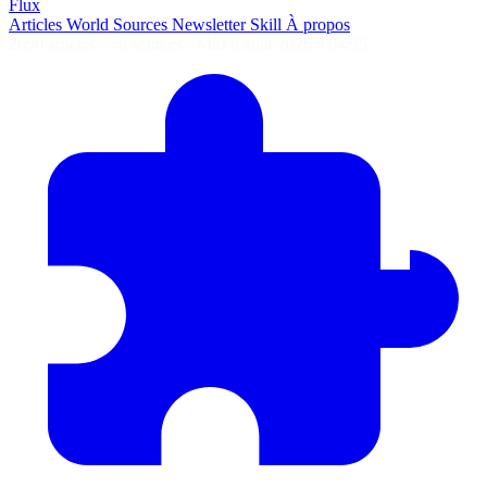
Flux
Articles
World
Sources
Newsletter
Skill
À propos
2690 articles
·
78 sources
·
MàJ 8 août 2026 à 04:55