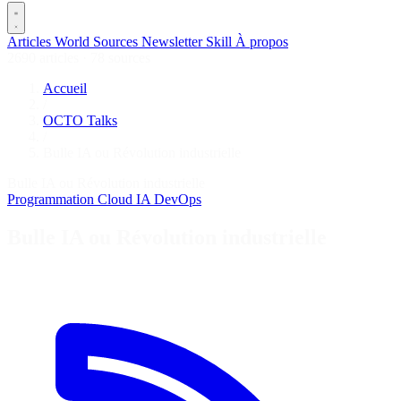
Articles
World
Sources
Newsletter
Skill
À propos
2690 articles
·
78 sources
Accueil
/
OCTO Talks
/
Bulle IA ou Révolution industrielle
Bulle IA ou Révolution industrielle
Programmation
Cloud
IA
DevOps
Bulle IA ou Révolution industrielle