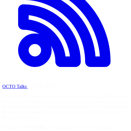
OCTO Talks
·
10 juin 2026
L'année 2026 s'impose déjà comme un jalon historique. Elle marque
le moment où l'intelligence artificielle a définitivement quitté le statut
de simple innovation technologique pour devenir l'un des principaux
moteurs de transformation de nos sociétés, de nos économies et de
nos organisations.
Soutenez
OCTO Talks
en consultant la ressource originale