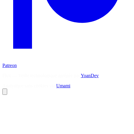
Patreon
Flux — Veille technologique agrégée par
YoanDev
Analytique sans cookies via
Umami