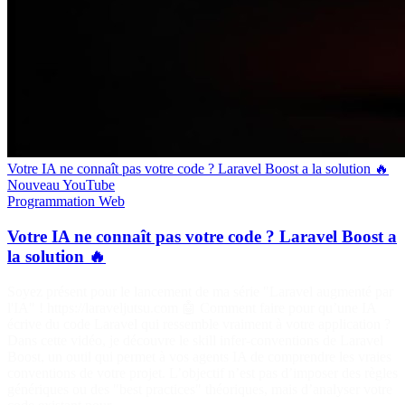
Votre IA ne connaît pas votre code ? Laravel Boost a la solution 🔥
Nouveau
YouTube
Programmation
Web
Votre IA ne connaît pas votre code ? Laravel Boost a
la solution 🔥
Soyez présent pour le lancement de ma série "Laravel augmenté par
l'IA" ! https://laraveljutsu.com 🤖 Comment faire pour qu’une IA
écrive du code Laravel qui ressemble vraiment à votre application ?
Dans cette vidéo, je découvre le skill infer-conventions de Laravel
Boost, un outil qui permet à vos agents IA de comprendre les vraies
conventions de votre projet. L’objectif n’est pas d’imposer des règles
génériques ou des "best practices" théoriques, mais d’analyser votre