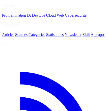
Catégories
Programmation
IA
DevOps
Cloud
Web
Cybersécurité
Navigation
Articles
Sources
Catégories
Statistiques
Newsletter
Skill
À propos
Flux