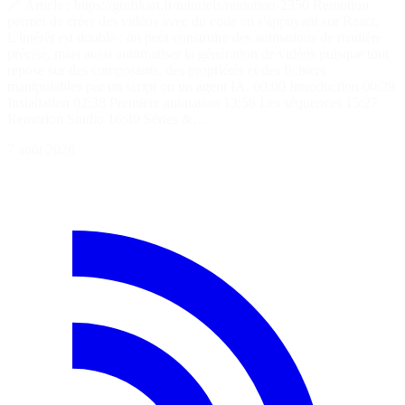
🔗 Article : https://grafikart.fr/tutoriels/remotion-2350 Remotion
permet de créer des vidéos avec du code en s'appuyant sur React.
L'intérêt est double : on peut construire des animations de manière
précise, mais aussi automatiser la génération de vidéos puisque tout
repose sur des composants, des propriétés et des fichiers
manipulables par un script ou un agent IA. 00:00 Introduction 00:39
Installation 02:38 Première animation 13:56 Les séquences 15:27
Remotion Studio 16:40 Séries &…
7 août 2026