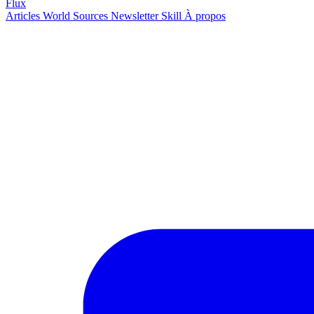
Flux
Articles
World
Sources
Newsletter
Skill
À propos
2645 articles
·
78 sources
·
MàJ 6 août 2026 à 06:29