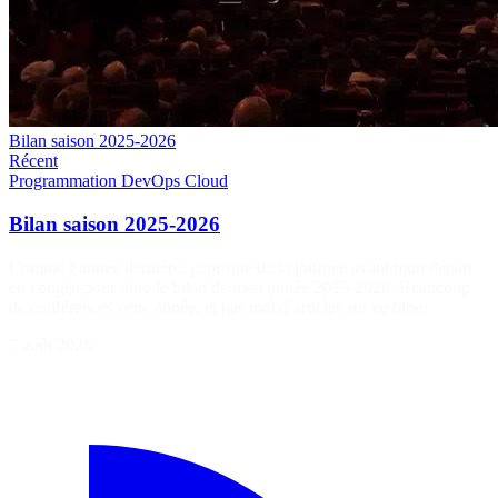
Bilan saison 2025-2026
Récent
Programmation
DevOps
Cloud
Bilan saison 2025-2026
Comme l’année dernière, je profite de la journée avant mon départ
en congés pour faire le bilan de mon année 2025-2026. Beaucoup
de conférences cette année, et pas mal d’articles sur ce blog.
7 août 2026