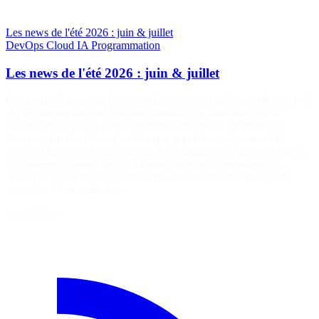
Les news de l'été 2026 : juin & juillet
DevOps
Cloud
IA
Programmation
Les news de l'été 2026 : juin & juillet
Ganapathy Kumar sur Unsplash Et nous voici déjà au milieu de l’été
et j’ai l’impression qu’il est interminable. Les canicules qui se
suivent ont eu raison de ma production d’articles sur mon blog.
Pourtant, j’ai des idées d’articles que je publierai sûrement à la
rentrée. Que s’est-il passé depuis le Breizhcamp ? J’ai pu assister à
la conférence Sunny Tech à Montpellier pour la première fois.
L’occasion était trop belle : Mon fils ainé effectuait son stage de
seconde à l’université de…
5 août 2026