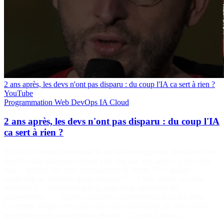
2 ans après, les devs n'ont pas disparu : du coup l'IA ca sert à rien ?
YouTube
Programmation
Web
DevOps
IA
Cloud
2 ans après, les devs n'ont pas disparu : du coup l'IA
ca sert à rien ?
En 2023, on nous promettait la fin des développeurs, remplacés par
une IA toute-puissante codant plus vite que son ombre. 2 ans plus
tard… spoiler : les devs sont toujours là. Alors, l’IA, gadget
marketing ou véritable game-changer ? ✅ Code assisté ou code
halluciné ? ✅ Qu’est-ce que ça apporte au quotidien (et
inversement) ? ✅ Quelles nouvelles compétences pour les techs ? ✅
Comment intégrer ces outils dans votre plateforme de dev tout en
respectant votre gouvernance sécurité ? Un talk ludique…