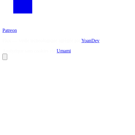
Patreon
Flux — Veille technologique agrégée par
YoanDev
Analytique sans cookies via
Umami