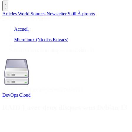
Articles
World
Sources
Newsletter
Skill
À propos
2693 articles
·
78 sources
Accueil
/
Microlinux (Nicolas Kovacs)
/
RAID 1 avec deux disques sous Debian 13
RAID 1 avec deux disques sous Debian 13
DevOps
Cloud
RAID 1 avec deux disques sous Debian 13