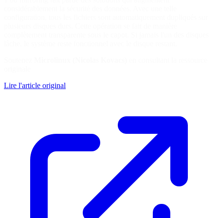
considérablement la sécurité des données. Avec une telle
configuration, tous les fichiers sont automatiquement dupliqués sur
plusieurs disques durs. Cette opération se fait de manière
complètement transparente sous le capot. Si jamais l'un des disques
lâche, le système reste fonctionnel avec le disque restant.
Soutenez
Microlinux (Nicolas Kovacs)
en consultant la ressource
originale
Lire l'article original