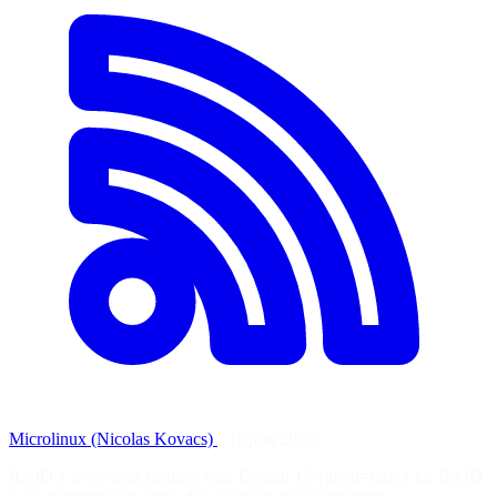
Microlinux (Nicolas Kovacs)
·
11 juin 2026
RAID 1 avec deux disques sous Debian 13 {align=right} Le RAID
1 ou mirroring fait partie des solutions qui augmentent