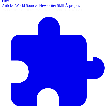
Flux
Articles
World
Sources
Newsletter
Skill
À propos
2693 articles
·
78 sources
·
MàJ 9 août 2026 à 05:04