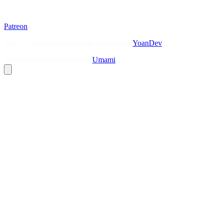
Patreon
Flux — Veille technologique agrégée par
YoanDev
Analytique sans cookies via
Umami