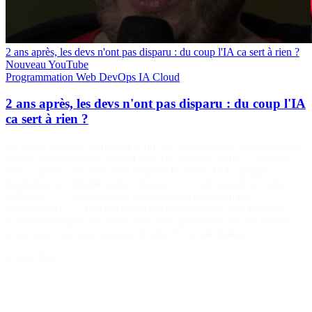
2 ans après, les devs n'ont pas disparu : du coup l'IA ca sert à rien ?
Nouveau
YouTube
Programmation
Web
DevOps
IA
Cloud
2 ans après, les devs n'ont pas disparu : du coup l'IA
ca sert à rien ?
En 2023, on nous promettait la fin des développeurs, remplacés par
une IA toute-puissante codant plus vite que son ombre. 2 ans plus
tard… spoiler : les devs sont toujours là. Alors, l’IA, gadget
marketing ou véritable game-changer ? ✅ Code assisté ou code
halluciné ? ✅ Qu’est-ce que ça apporte au quotidien (et
inversement) ? ✅ Quelles nouvelles compétences pour les techs ? ✅
Comment intégrer ces outils dans votre plateforme de dev tout en
respectant votre gouvernance sécurité ? Un talk ludique…
5 août 2026