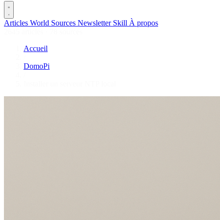
Articles
World
Sources
Newsletter
Skill
À propos
2645 articles
·
78 sources
Accueil
/
DomoPi
/
Installer un serveur NTP local