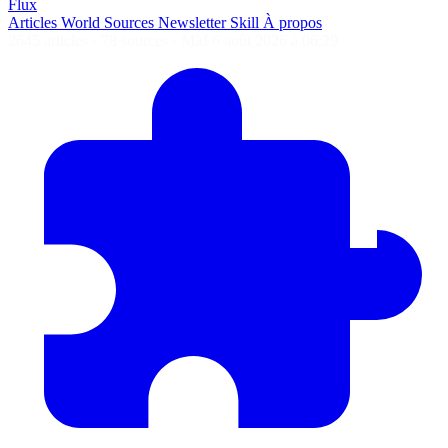
Flux
Articles
World
Sources
Newsletter
Skill
À propos
2645 articles
·
78 sources
·
MàJ 6 août 2026 à 06:29