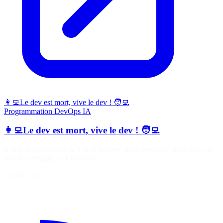
👩‍💻Le dev est mort, vive le dev ! 🧑‍💻
Programmation
DevOps
IA
👩‍💻Le dev est mort, vive le dev ! 🧑‍💻
If you strike me down, I shall become more powerful than you can
possibly imagine. ©Obi-Wan
1 août 2026