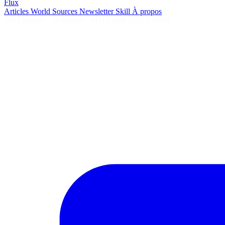
Flux
Articles
World
Sources
Newsletter
Skill
À propos
2675 articles
·
78 sources
·
MàJ 7 août 2026 à 05:40