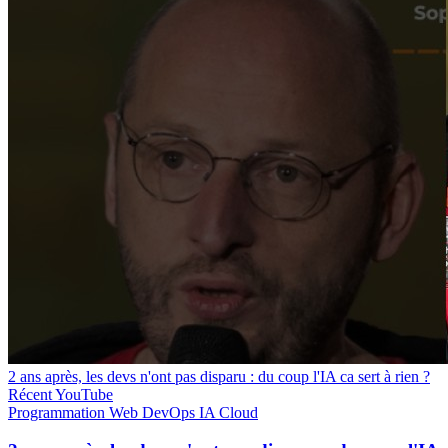
2 ans après, les devs n'ont pas disparu : du coup l'IA ca sert à rien ?
Récent
YouTube
Programmation
Web
DevOps
IA
Cloud