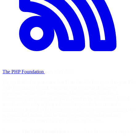
The PHP Foundation
·
25 mars 2026
We are thrilled to announce that Matt Stauffer has agreed to join The
PHP Foundation Board, where he will bring his decades of
experience in the PHP ecosystem. Matt joins the Board as a
community representative and was voted in by the existing Board
members. Not only is Matt a Laravel expert, he has created /
maintained dozens of PHP and JavaScript open source packages, he
is a published author, and he hosts several successful industry
podcasts. We are grateful for his insight, input, and…
Soutenez
The PHP Foundation
en consultant la ressource originale