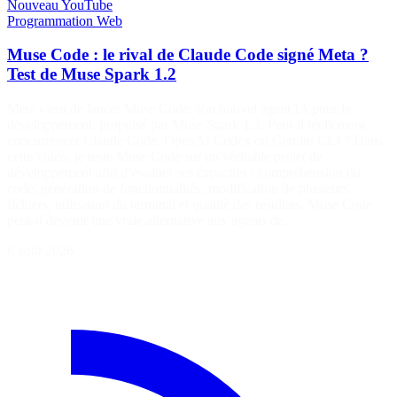
Nouveau
YouTube
Programmation
Web
Muse Code : le rival de Claude Code signé Meta ?
Test de Muse Spark 1.2
Meta vient de lancer Muse Code, son nouvel agent IA pour le
développement, propulsé par Muse Spark 1.2. Peut-il réellement
concurrencer Claude Code, OpenAI Codex ou Gemini CLI ? Dans
cette vidéo, je teste Muse Code sur un véritable projet de
développement afin d’évaluer ses capacités : compréhension du
code, génération de fonctionnalités, modification de plusieurs
fichiers, utilisation du terminal et qualité des résultats. Muse Code
peut-il devenir une vraie alternative aux agents de…
6 août 2026