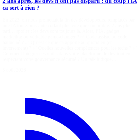
2 ans après, les devs n'ont pas disparu : du coup l'IA
ca sert à rien ?
En 2023, on nous promettait la fin des développeurs, remplacés par
une IA toute-puissante codant plus vite que son ombre. 2 ans plus
tard… spoiler : les devs sont toujours là. Alors, l’IA, gadget
marketing ou véritable game-changer ? ✅ Code assisté ou code
halluciné ? ✅ Qu’est-ce que ça apporte au quotidien (et
inversement) ? ✅ Quelles nouvelles compétences pour les techs ? ✅
Comment intégrer ces outils dans votre plateforme de dev tout en
respectant votre gouvernance sécurité ? Un talk ludique…
5 août 2026