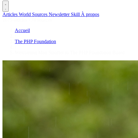
Articles
World
Sources
Newsletter
Skill
À propos
2675 articles
·
78 sources
Accueil
/
The PHP Foundation
/
Welcoming Matt Stauffer to The PHP Foundation Board