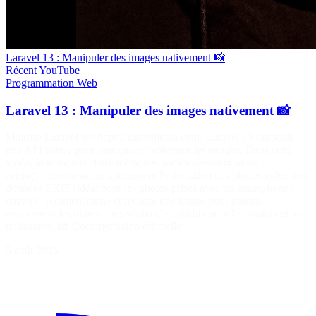
Laravel 13 : Manipuler des images nativement 📸
Récent
YouTube
Programmation
Web
Laravel 13 : Manipuler des images nativement 📸
Maîtrise Laravel sur https://laraveljutsu.com/ Laravel 13 introduit
une API native pour manipuler facilement les images. Dans cette
vidéo, je te montre deux méthodes particulièrement utiles : ✅
orient() : corrige automatiquement l'orientation des photos grâce aux
données EXIF (idéal pour les photos prises avec un smartphone). ✅
cover() : redimensionne et recadre une image pour obtenir
exactement les dimensions souhaitées, parfait pour les avatars et les
miniatures. 📖 Documentation officielle :…
5 août 2026