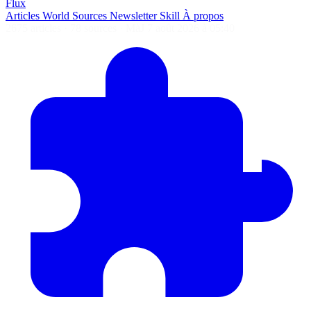
Flux
Articles
World
Sources
Newsletter
Skill
À propos
2675 articles
·
78 sources
·
MàJ 7 août 2026 à 05:40