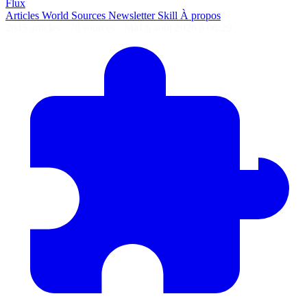
Flux
Articles
World
Sources
Newsletter
Skill
À propos
2645 articles
·
78 sources
·
MàJ 6 août 2026 à 06:29