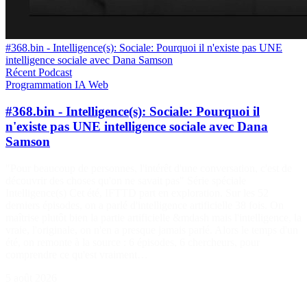
#368.bin - Intelligence(s): Sociale: Pourquoi il n'existe pas UNE
intelligence sociale avec Dana Samson
Récent
Podcast
Programmation
IA
Web
#368.bin - Intelligence(s): Sociale: Pourquoi il
n'existe pas UNE intelligence sociale avec Dana
Samson
"Pour beaucoup de personnes, l'intérêt d'une conversation, c'est de
découvrir des choses qu'on ne savait pas" Série spéciale
Intelligence(s) Cet été, IFTTD part en exploration. Sur les 52
derniers épisodes, on a parlé d'intelligence artificielle 38 fois. On
maîtrise plutôt bien la partie artificielle &mdash mais l'intelligence, la
vraie, l'originale, on n'en a presque jamais parlé. Alors le temps d'un
été, on remonte à la source : 6 épisodes, 6 chercheurs, pour
comprendre ce qu'est vraiment…
5 août 2026