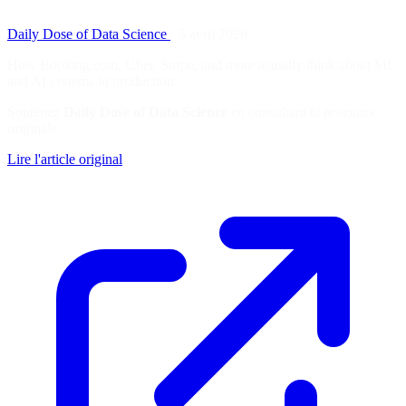
Daily Dose of Data Science
·
5 avril 2026
How Booking.com, Uber, Stripe, and more actually think about ML
and AI systems in production.
Soutenez
Daily Dose of Data Science
en consultant la ressource
originale
Lire l'article original