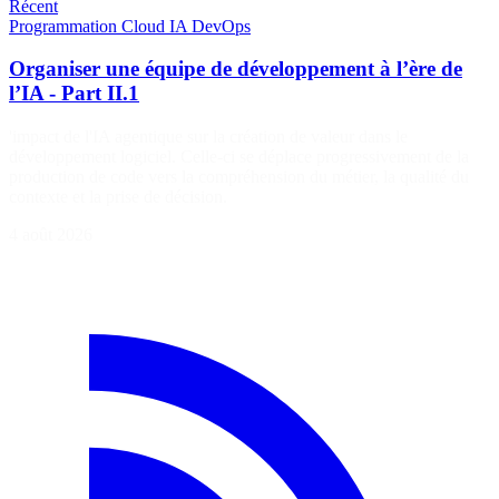
Récent
Programmation
Cloud
IA
DevOps
Organiser une équipe de développement à l’ère de
l’IA - Part II.1
'impact de l'IA agentique sur la création de valeur dans le
développement logiciel. Celle-ci se déplace progressivement de la
production de code vers la compréhension du métier, la qualité du
contexte et la prise de décision.
4 août 2026