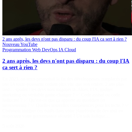
2 ans après, les devs n'ont pas disparu : du coup l'IA ca sert à rien ?
Nouveau
YouTube
Programmation
Web
DevOps
IA
Cloud
2 ans après, les devs n'ont pas disparu : du coup l'IA
ca sert à rien ?
En 2023, on nous promettait la fin des développeurs, remplacés par
une IA toute-puissante codant plus vite que son ombre. 2 ans plus
tard… spoiler : les devs sont toujours là. Alors, l’IA, gadget
marketing ou véritable game-changer ? ✅ Code assisté ou code
halluciné ? ✅ Qu’est-ce que ça apporte au quotidien (et
inversement) ? ✅ Quelles nouvelles compétences pour les techs ? ✅
Comment intégrer ces outils dans votre plateforme de dev tout en
respectant votre gouvernance sécurité ? Un talk ludique…
5 août 2026