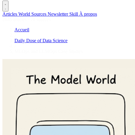
Articles
World
Sources
Newsletter
Skill
À propos
2645 articles
·
78 sources
Accueil
/
Daily Dose of Data Science
/
MLOps and LLMOps Case Studies