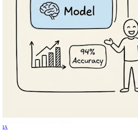
MLOps and LLMOps Case Studies
IA