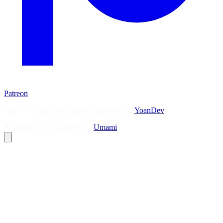
Patreon
Flux — Veille technologique agrégée par
YoanDev
Analytique sans cookies via
Umami