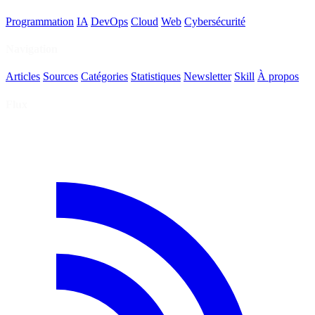
Programmation
IA
DevOps
Cloud
Web
Cybersécurité
Navigation
Articles
Sources
Catégories
Statistiques
Newsletter
Skill
À propos
Flux