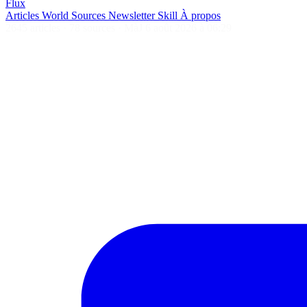
Flux
Articles
World
Sources
Newsletter
Skill
À propos
2645 articles
·
78 sources
·
MàJ 6 août 2026 à 06:29