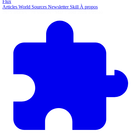
Flux
Articles
World
Sources
Newsletter
Skill
À propos
2675 articles
·
78 sources
·
MàJ 7 août 2026 à 05:40