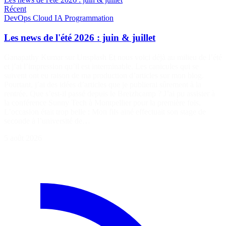
Récent
DevOps
Cloud
IA
Programmation
Les news de l'été 2026 : juin & juillet
Ganapathy Kumar sur Unsplash Et nous voici déjà au milieu de l’été
et j’ai l’impression qu’il est interminable. Les canicules qui se
suivent ont eu raison de ma production d’articles sur mon blog.
Pourtant, j’ai des idées d’articles que je publierai sûrement à la
rentrée. Que s’est-il passé depuis le Breizhcamp ? J’ai pu assister à
la conférence Sunny Tech à Montpellier pour la première fois.
L’occasion était trop belle : Mon fils ainé effectuait son stage de
seconde à l’université de…
5 août 2026