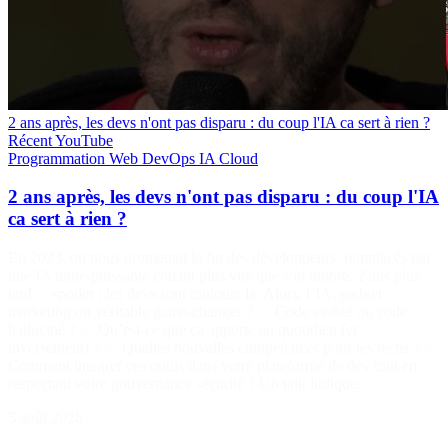
2 ans après, les devs n'ont pas disparu : du coup l'IA ca sert à rien ?
Récent
YouTube
Programmation
Web
DevOps
IA
Cloud
2 ans après, les devs n'ont pas disparu : du coup l'IA
ca sert à rien ?
En 2023, on nous promettait la fin des développeurs, remplacés par
une IA toute-puissante codant plus vite que son ombre. 2 ans plus
tard… spoiler : les devs sont toujours là. Alors, l’IA, gadget
marketing ou véritable game-changer ? ✅ Code assisté ou code
halluciné ? ✅ Qu’est-ce que ça apporte au quotidien (et
inversement) ? ✅ Quelles nouvelles compétences pour les techs ? ✅
Comment intégrer ces outils dans votre plateforme de dev tout en
respectant votre gouvernance sécurité ? Un talk ludique…
5 août 2026