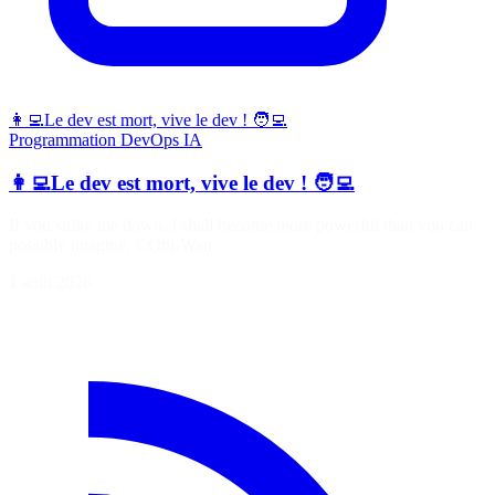
👩‍💻Le dev est mort, vive le dev ! 🧑‍💻
Programmation
DevOps
IA
👩‍💻Le dev est mort, vive le dev ! 🧑‍💻
If you strike me down, I shall become more powerful than you can
possibly imagine. ©Obi-Wan
1 août 2026