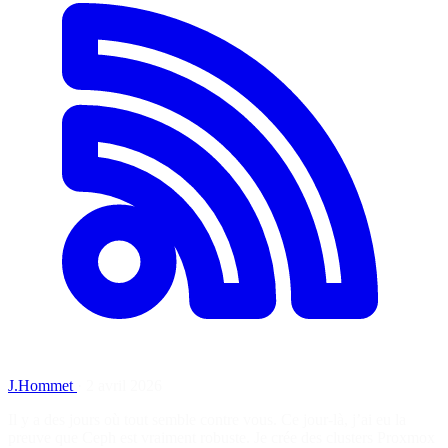
J.Hommet
·
2 avril 2026
Il y a des jours où tout semble contre vous. Ce jour-là, j’ai eu la
preuve que Ceph est vraiment robuste. Je crée des clusters Proxmox