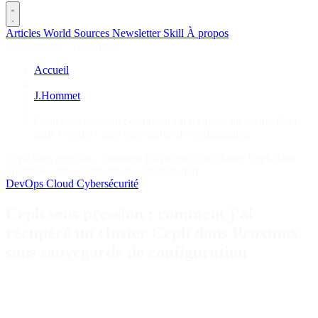
Articles
World
Sources
Newsletter
Skill
À propos
2675 articles
·
78 sources
Accueil
/
J.Hommet
/
Ceph sous pression : comment j'ai récupéré un cluster Ceph
dans Proxmox sans sauvegarde de configuration
Ceph sous pression : comment j'ai récupéré un cluster Ceph dans
Proxmox sans sauvegarde de configuration
DevOps
Cloud
Cybersécurité
Ceph sous pression : comment j'ai
récupéré un cluster Ceph dans Proxmox
sans sauvegarde de configuration