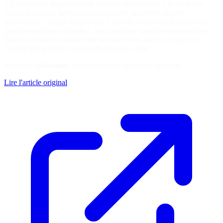
VE avec ceph depuis plus de 6 ans et aujourd’hui, j’ai vécu une
situation qui m’a fait vraiment apprécier la solidité de cette
technologie. J’utilise Ceph pour y stocker aussi bien des données
que des machines virtuelles. Les machines virtuelles peuvent être
légères et simples comme des serveurs web, ou plus complexes
comme des serveurs de base de données, mais…
Soutenez
J.Hommet
en consultant la ressource originale
Lire l'article original