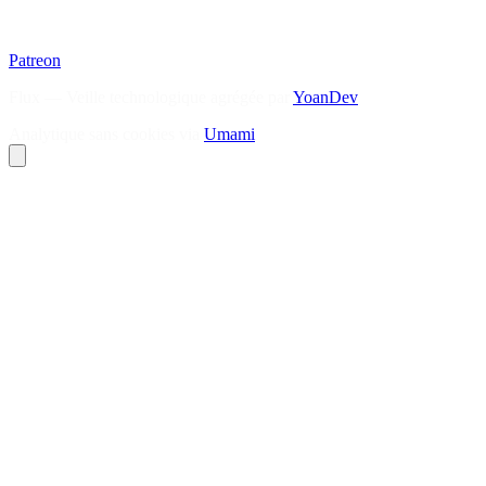
Patreon
Flux — Veille technologique agrégée par
YoanDev
Analytique sans cookies via
Umami