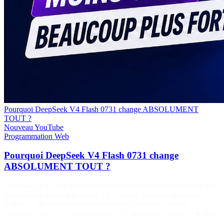
Pourquoi DeepSeek V4 Flash 0731 change ABSOLUMENT
TOUT ?
Nouveau
YouTube
Programmation
Web
Pourquoi DeepSeek V4 Flash 0731 change
ABSOLUMENT TOUT ?
DeepSeek V4 Flash vient de faire un énorme bond en avant sur les
benchmarks dédiés aux agents IA. Coding, terminal, utilisation
d’outils… les performances progressent fortement, tout en
conservant un prix extrêmement bas. 📌 Retrouvez moi sur : ▶️ Mon