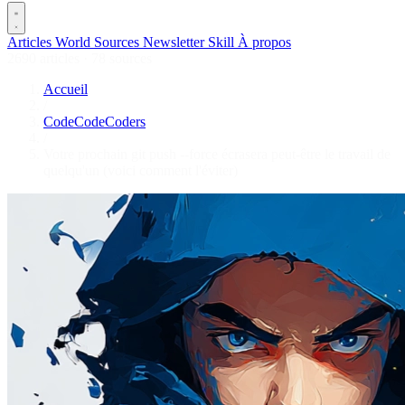
Articles
World
Sources
Newsletter
Skill
À propos
2690 articles
·
78 sources
Accueil
/
CodeCodeCoders
/
Votre prochain git push --force écrasera peut-être le travail de
quelqu'un (voici comment l'éviter)