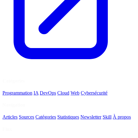
Catégories
Programmation
IA
DevOps
Cloud
Web
Cybersécurité
Navigation
Articles
Sources
Catégories
Statistiques
Newsletter
Skill
À propos
Flux