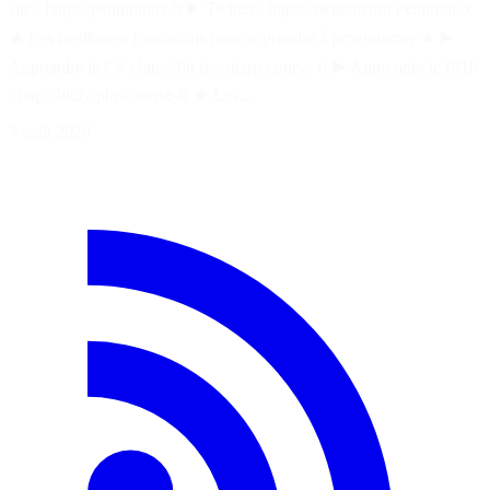
site : https://pentiminax.fr ▶️ Twitter : https://twitter.com/Pentiminax
★ Les meilleures formations pour apprendre à programmer ★ ▶️
Apprendre le C# : http://bit.ly/csharp-course-fr ▶️ Apprendre le PHP
: http://bit.ly/php-course-fr ★ Les…
7 août 2026