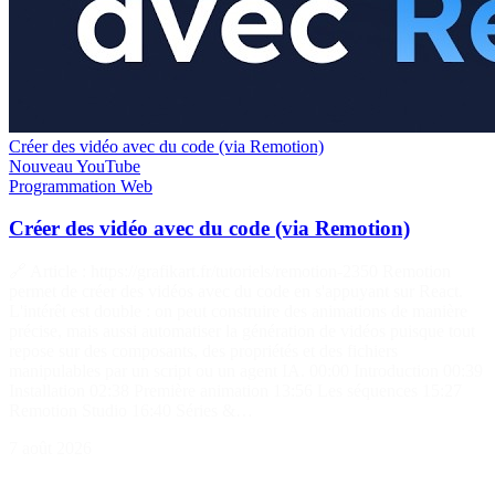
Créer des vidéo avec du code (via Remotion)
Nouveau
YouTube
Programmation
Web
Créer des vidéo avec du code (via Remotion)
🔗 Article : https://grafikart.fr/tutoriels/remotion-2350 Remotion
permet de créer des vidéos avec du code en s'appuyant sur React.
L'intérêt est double : on peut construire des animations de manière
précise, mais aussi automatiser la génération de vidéos puisque tout
repose sur des composants, des propriétés et des fichiers
manipulables par un script ou un agent IA. 00:00 Introduction 00:39
Installation 02:38 Première animation 13:56 Les séquences 15:27
Remotion Studio 16:40 Séries &…
7 août 2026