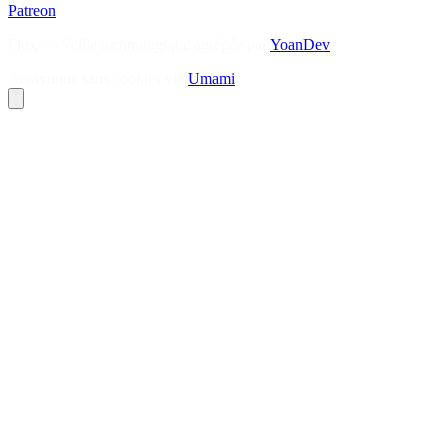
Patreon
Flux — Veille technologique agrégée par
YoanDev
Analytique sans cookies via
Umami