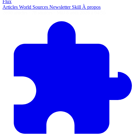
Flux
Articles
World
Sources
Newsletter
Skill
À propos
2690 articles
·
78 sources
·
MàJ 8 août 2026 à 04:55