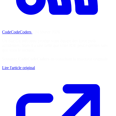
CodeCodeCoders
·
24 février 2026
Un flag Git méconnu protège votre équipe des force push
accidentels. Mais il a une faille que votre IDE peut exploiter sans
que vous le sachiez.
Soutenez
CodeCodeCoders
en consultant la ressource originale
Lire l'article original