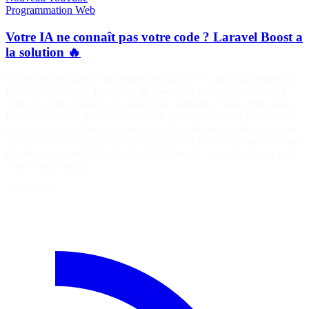
Programmation
Web
Votre IA ne connaît pas votre code ? Laravel Boost a
la solution 🔥
Soyez présent pour le lancement de ma série "Laravel augmenté par
l'IA" ! https://laraveljutsu.com 🤖 Comment faire pour qu’une IA
écrive du code Laravel qui ressemble vraiment à votre application ?
Dans cette vidéo, je découvre le skill infer-conventions de Laravel
Boost, un outil qui permet à vos agents IA de comprendre les vraies
conventions de votre projet. L’objectif n’est pas d’imposer des règles
génériques ou des "best practices" théoriques, mais d’analyser votre
code existant pour…
7 août 2026