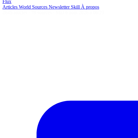
Flux
Articles
World
Sources
Newsletter
Skill
À propos
2645 articles
·
78 sources
·
MàJ 6 août 2026 à 06:29