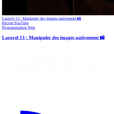
Laravel 13 : Manipuler des images nativement 📸
Récent
YouTube
Programmation
Web
Laravel 13 : Manipuler des images nativement 📸
Maîtrise Laravel sur https://laraveljutsu.com/ Laravel 13 introduit
une API native pour manipuler facilement les images. Dans cette
vidéo, je te montre deux méthodes particulièrement utiles : ✅
orient() : corrige automatiquement l'orientation des photos grâce aux
données EXIF (idéal pour les photos prises avec un smartphone). ✅
cover() : redimensionne et recadre une image pour obtenir
exactement les dimensions souhaitées, parfait pour les avatars et les
miniatures. 📖 Documentation officielle :…
5 août 2026