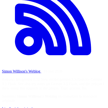
Simon Willison's Weblog
·
19 mai 2026
Release: llm-gemini 0.32 New model gemini-3.5-flash for Gemini
3.5 Flash. See also my notes on Gemini 3.5 Flash, and the pelican I
drew using this upgrade to the plugin. Tags: gemini, llm
Soutenez
Simon Willison's Weblog
en consultant la ressource
originale