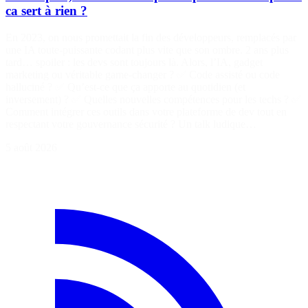
ca sert à rien ?
En 2023, on nous promettait la fin des développeurs, remplacés par
une IA toute-puissante codant plus vite que son ombre. 2 ans plus
tard… spoiler : les devs sont toujours là. Alors, l’IA, gadget
marketing ou véritable game-changer ? ✅ Code assisté ou code
halluciné ? ✅ Qu’est-ce que ça apporte au quotidien (et
inversement) ? ✅ Quelles nouvelles compétences pour les techs ? ✅
Comment intégrer ces outils dans votre plateforme de dev tout en
respectant votre gouvernance sécurité ? Un talk ludique…
5 août 2026