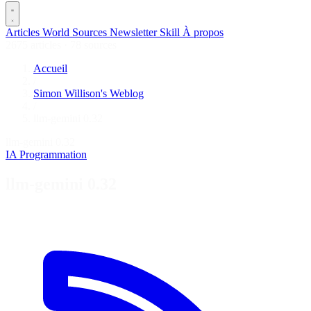
Articles
World
Sources
Newsletter
Skill
À propos
2675 articles
·
78 sources
Accueil
/
Simon Willison's Weblog
/
llm-gemini 0.32
llm-gemini 0.32
IA
Programmation
llm-gemini 0.32