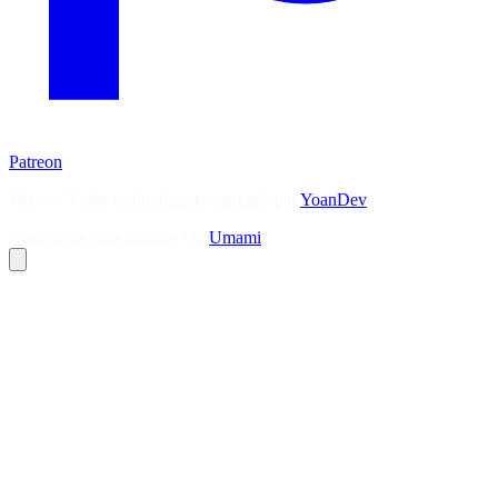
Patreon
Flux — Veille technologique agrégée par
YoanDev
Analytique sans cookies via
Umami