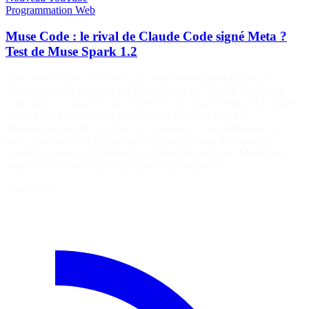
Programmation
Web
Muse Code : le rival de Claude Code signé Meta ?
Test de Muse Spark 1.2
Meta vient de lancer Muse Code, son nouvel agent IA pour le
développement, propulsé par Muse Spark 1.2. Peut-il réellement
concurrencer Claude Code, OpenAI Codex ou Gemini CLI ? Dans
cette vidéo, je teste Muse Code sur un véritable projet de
développement afin d’évaluer ses capacités : compréhension du
code, génération de fonctionnalités, modification de plusieurs
fichiers, utilisation du terminal et qualité des résultats. Muse Code
peut-il devenir une vraie alternative aux agents de…
6 août 2026