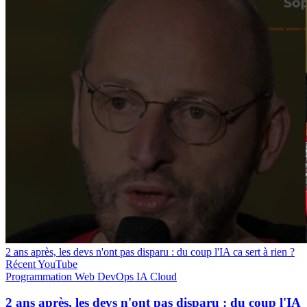
2 ans après, les devs n'ont pas disparu : du coup l'IA ca sert à rien ?
Récent
YouTube
Programmation
Web
DevOps
IA
Cloud
2 ans après, les devs n'ont pas disparu : du coup l'IA