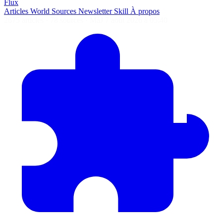
Flux
Articles
World
Sources
Newsletter
Skill
À propos
2675 articles
·
78 sources
·
MàJ 7 août 2026 à 05:40