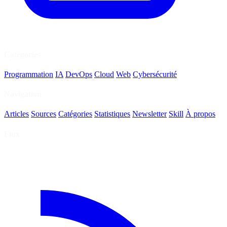
Catégories
Programmation
IA
DevOps
Cloud
Web
Cybersécurité
Navigation
Articles
Sources
Catégories
Statistiques
Newsletter
Skill
À propos
Flux