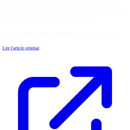
grands éditeurs incluent la diversification du trafic. Les petits
éditeurs doivent construire une marque forte et explorer l'IA pour
survivre. L’article Pourquoi construire une identité de marque forte à
l’heure des IA génératives ? est apparu en premier sur
OlivierSauvage.com.
Soutenez
Olivier Sauvage (Numerika)
en consultant la ressource
originale
Lire l'article original