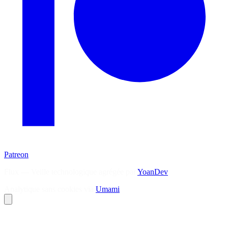
Patreon
Flux — Veille technologique agrégée par
YoanDev
Analytique sans cookies via
Umami