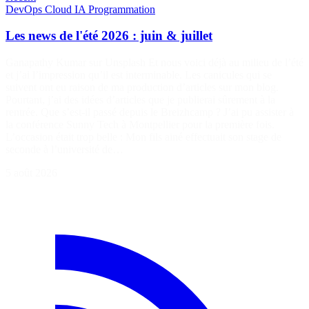
DevOps
Cloud
IA
Programmation
Les news de l'été 2026 : juin & juillet
Ganapathy Kumar sur Unsplash Et nous voici déjà au milieu de l’été
et j’ai l’impression qu’il est interminable. Les canicules qui se
suivent ont eu raison de ma production d’articles sur mon blog.
Pourtant, j’ai des idées d’articles que je publierai sûrement à la
rentrée. Que s’est-il passé depuis le Breizhcamp ? J’ai pu assister à
la conférence Sunny Tech à Montpellier pour la première fois.
L’occasion était trop belle : Mon fils ainé effectuait son stage de
seconde à l’université de…
5 août 2026