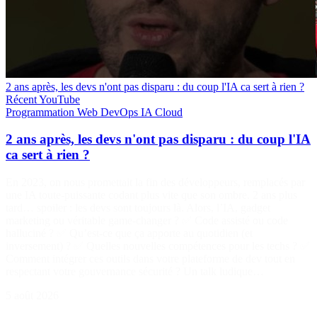
2 ans après, les devs n'ont pas disparu : du coup l'IA ca sert à rien ?
Récent
YouTube
Programmation
Web
DevOps
IA
Cloud
2 ans après, les devs n'ont pas disparu : du coup l'IA
ca sert à rien ?
En 2023, on nous promettait la fin des développeurs, remplacés par
une IA toute-puissante codant plus vite que son ombre. 2 ans plus
tard… spoiler : les devs sont toujours là. Alors, l’IA, gadget
marketing ou véritable game-changer ? ✅ Code assisté ou code
halluciné ? ✅ Qu’est-ce que ça apporte au quotidien (et
inversement) ? ✅ Quelles nouvelles compétences pour les techs ? ✅
Comment intégrer ces outils dans votre plateforme de dev tout en
respectant votre gouvernance sécurité ? Un talk ludique…
5 août 2026