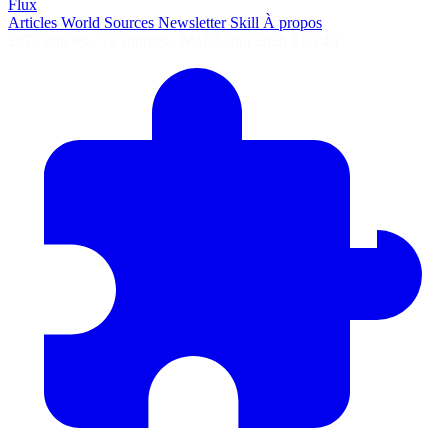
Flux
Articles
World
Sources
Newsletter
Skill
À propos
2675 articles
·
78 sources
·
MàJ 7 août 2026 à 05:40