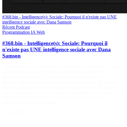
#368.bin - Intelligence(s): Sociale: Pourquoi il n'existe pas UNE
intelligence sociale avec Dana Samson
Récent
Podcast
Programmation
IA
Web
#368.bin - Intelligence(s): Sociale: Pourquoi il
n'existe pas UNE intelligence sociale avec Dana
Samson
"Pour beaucoup de personnes, l'intérêt d'une conversation, c'est de
découvrir des choses qu'on ne savait pas" Série spéciale
Intelligence(s) Cet été, IFTTD part en exploration. Sur les 52
derniers épisodes, on a parlé d'intelligence artificielle 38 fois. On
maîtrise plutôt bien la partie artificielle &mdash mais l'intelligence, la
vraie, l'originale, on n'en a presque jamais parlé. Alors le temps d'un
été, on remonte à la source : 6 épisodes, 6 chercheurs, pour
comprendre ce qu'est vraiment…
5 août 2026