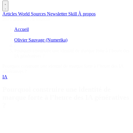
Articles
World
Sources
Newsletter
Skill
À propos
2675 articles
·
78 sources
Accueil
/
Olivier Sauvage (Numerika)
/
Pourquoi construire une identité de marque forte à l’heure des
IA génératives ?
Pourquoi construire une identité de marque forte à l’heure des IA
génératives ?
IA
Pourquoi construire une identité de
marque forte à l’heure des IA génératives
?