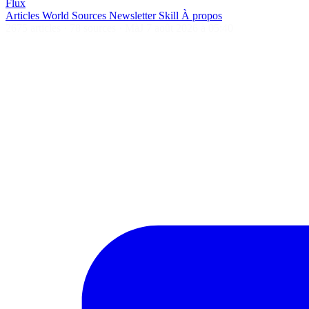
Flux
Articles
World
Sources
Newsletter
Skill
À propos
2675 articles
·
78 sources
·
MàJ 7 août 2026 à 05:40