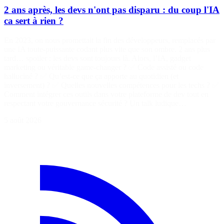
2 ans après, les devs n'ont pas disparu : du coup l'IA
ca sert à rien ?
En 2023, on nous promettait la fin des développeurs, remplacés par
une IA toute-puissante codant plus vite que son ombre. 2 ans plus
tard… spoiler : les devs sont toujours là. Alors, l’IA, gadget
marketing ou véritable game-changer ? ✅ Code assisté ou code
halluciné ? ✅ Qu’est-ce que ça apporte au quotidien (et
inversement) ? ✅ Quelles nouvelles compétences pour les techs ? ✅
Comment intégrer ces outils dans votre plateforme de dev tout en
respectant votre gouvernance sécurité ? Un talk ludique…
5 août 2026