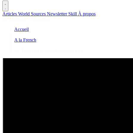
Articles
World
Sources
Newsletter
Skill
À propos
2675 articles
·
78 sources
Accueil
/
A la French
/
IA: Pourquoi la taille ne compte plus ?