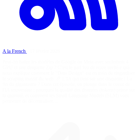
A la French
·
17 février 2026
Peut-on battre les modèles de Google ou Meta avec seulement 4
GPU et une disquette Zip ? C’est le pari fou de notre invité.e qui
nous explique comment le "Data Design" est en train de ringardiser
le scraping massif du web. 🥖 L'IA qui tient sur une disquette : La
fin du gigantisme ? Dans cet épisode, on plonge dans le coeur de
l'IA souveraine : pourquoi la qualité des données (tokens) prime sur
la quantité, et comment les Small Language Models (SLM) vont
permettre de décentraliser…