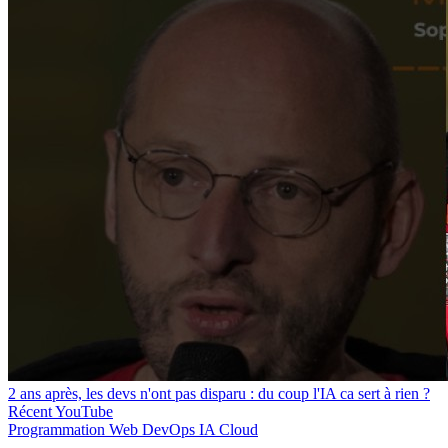
2 ans après, les devs n'ont pas disparu : du coup l'IA ca sert à rien ?
Récent
YouTube
Programmation
Web
DevOps
IA
Cloud