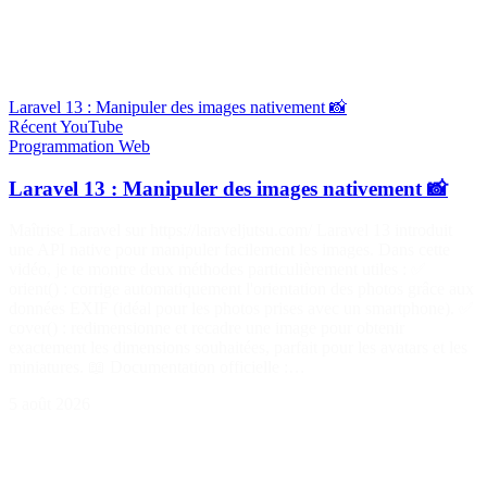
Laravel 13 : Manipuler des images nativement 📸
Récent
YouTube
Programmation
Web
Laravel 13 : Manipuler des images nativement 📸
Maîtrise Laravel sur https://laraveljutsu.com/ Laravel 13 introduit
une API native pour manipuler facilement les images. Dans cette
vidéo, je te montre deux méthodes particulièrement utiles : ✅
orient() : corrige automatiquement l'orientation des photos grâce aux
données EXIF (idéal pour les photos prises avec un smartphone). ✅
cover() : redimensionne et recadre une image pour obtenir
exactement les dimensions souhaitées, parfait pour les avatars et les
miniatures. 📖 Documentation officielle :…
5 août 2026