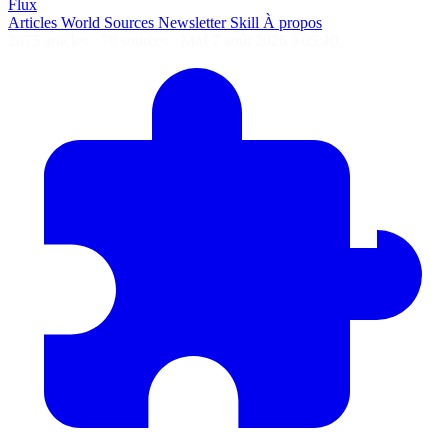
Flux
Articles
World
Sources
Newsletter
Skill
À propos
2675 articles
·
78 sources
·
MàJ 7 août 2026 à 05:40