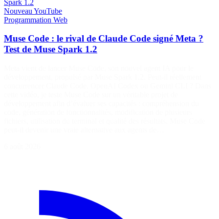
Spark 1.2
Nouveau
YouTube
Programmation
Web
Muse Code : le rival de Claude Code signé Meta ?
Test de Muse Spark 1.2
Meta vient de lancer Muse Code, son nouvel agent IA pour le
développement, propulsé par Muse Spark 1.2. Peut-il réellement
concurrencer Claude Code, OpenAI Codex ou Gemini CLI ? Dans
cette vidéo, je teste Muse Code sur un véritable projet de
développement afin d’évaluer ses capacités : compréhension du
code, génération de fonctionnalités, modification de plusieurs
fichiers, utilisation du terminal et qualité des résultats. Muse Code
peut-il devenir une vraie alternative aux agents de…
6 août 2026