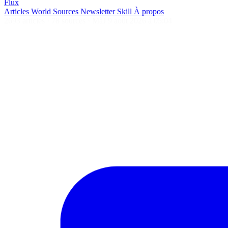
Flux
Articles
World
Sources
Newsletter
Skill
À propos
2693 articles
·
78 sources
·
MàJ 9 août 2026 à 05:04