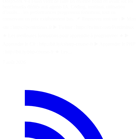
DeepSeek V4 Flash vient de faire un énorme bond en avant sur les
benchmarks dédiés aux agents IA. Coding, terminal, utilisation
d’outils… les performances progressent fortement, tout en
conservant un prix extrêmement bas. 📌 Retrouvez moi sur : ▶️ Mon
site : https://pentiminax.fr ▶️ Twitter : https://twitter.com/Pentiminax
★ Les meilleures formations pour apprendre à programmer ★ ▶️
Apprendre le C# : http://bit.ly/csharp-course-fr ▶️ Apprendre le PHP
: http://bit.ly/php-course-fr ★ Les…
7 août 2026