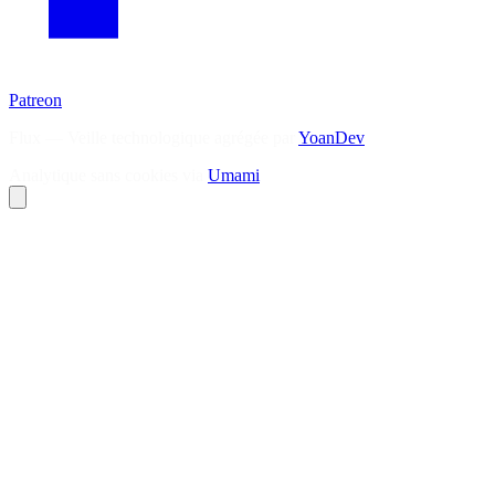
Patreon
Flux — Veille technologique agrégée par
YoanDev
Analytique sans cookies via
Umami