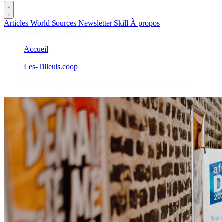
Articles
World
Sources
Newsletter
Skill
À propos
2690 articles
·
78 sources
Accueil
/
Les-Tilleuls.coop
/
AFUP Day Lille 2026 : notre retour sur la conférence