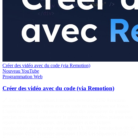
Créer des vidéo avec du code (via Remotion)
Nouveau
YouTube
Programmation
Web
Créer des vidéo avec du code (via Remotion)
🔗 Article : https://grafikart.fr/tutoriels/remotion-2350 Remotion
permet de créer des vidéos avec du code en s'appuyant sur React.
L'intérêt est double : on peut construire des animations de manière
précise, mais aussi automatiser la génération de vidéos puisque tout
repose sur des composants, des propriétés et des fichiers
manipulables par un script ou un agent IA. 00:00 Introduction 00:39
Installation 02:38 Première animation 13:56 Les séquences 15:27