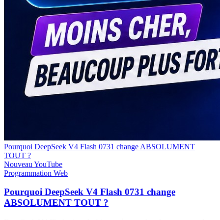
Pourquoi DeepSeek V4 Flash 0731 change ABSOLUMENT
TOUT ?
Nouveau
YouTube
Programmation
Web
Pourquoi DeepSeek V4 Flash 0731 change
ABSOLUMENT TOUT ?