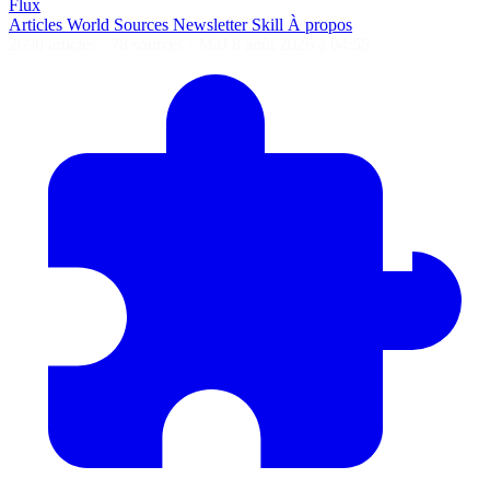
Flux
Articles
World
Sources
Newsletter
Skill
À propos
2690 articles
·
78 sources
·
MàJ 8 août 2026 à 04:55