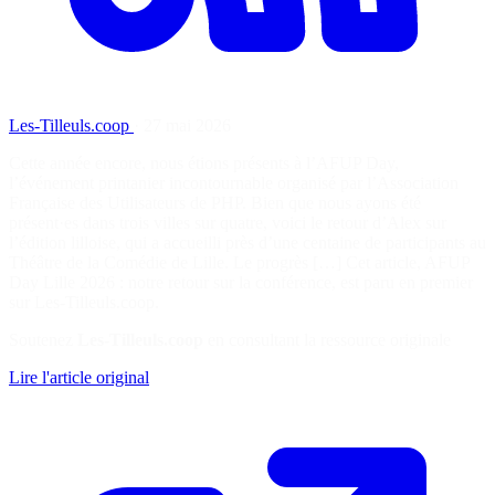
Les-Tilleuls.coop
·
27 mai 2026
Cette année encore, nous étions présents à l’AFUP Day,
l’événement printanier incontournable organisé par l’Association
Française des Utilisateurs de PHP. Bien que nous ayons été
présent·es dans trois villes sur quatre, voici le retour d’Alex sur
l’édition lilloise, qui a accueilli près d’une centaine de participants au
Théâtre de la Comédie de Lille. Le progrès […] Cet article, AFUP
Day Lille 2026 : notre retour sur la conférence, est paru en premier
sur Les-Tilleuls.coop.
Soutenez
Les-Tilleuls.coop
en consultant la ressource originale
Lire l'article original