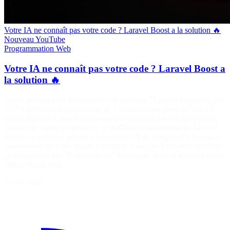
Votre IA ne connaît pas votre code ? Laravel Boost a la solution 🔥
Nouveau
YouTube
Programmation
Web
Votre IA ne connaît pas votre code ? Laravel Boost a
la solution 🔥
Soyez présent pour le lancement de ma série "Laravel augmenté par
l'IA" ! https://laraveljutsu.com 🤖 Comment faire pour qu’une IA
écrive du code Laravel qui ressemble vraiment à votre application ?
Dans cette vidéo, je découvre le skill infer-conventions de Laravel
Boost, un outil qui permet à vos agents IA de comprendre les vraies
conventions de votre projet. L’objectif n’est pas d’imposer des règles
génériques ou des "best practices" théoriques, mais d’analyser votre
code existant pour…
7 août 2026