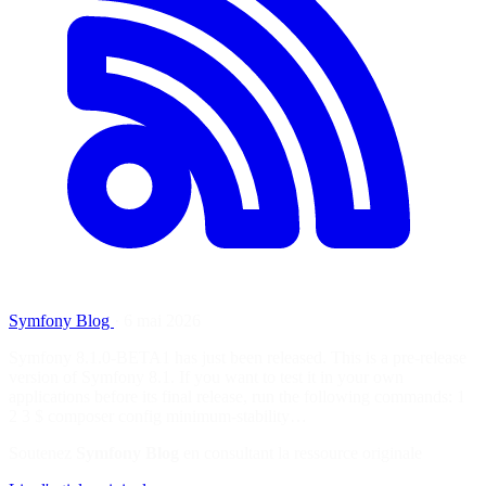
Symfony Blog
·
6 mai 2026
Symfony 8.1.0-BETA1 has just been released. This is a pre-release
version of Symfony 8.1. If you want to test it in your own
applications before its final release, run the following commands: 1
2 3 $ composer config minimum-stability…
Soutenez
Symfony Blog
en consultant la ressource originale