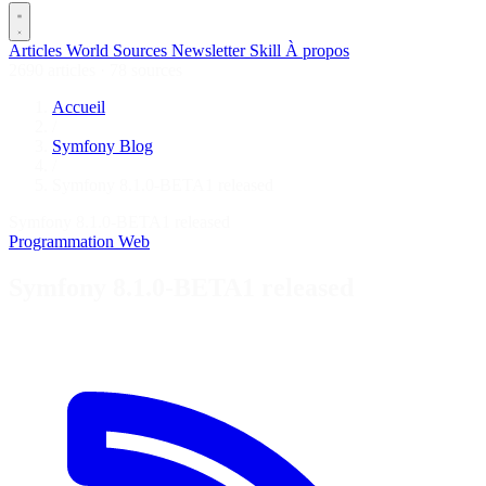
Articles
World
Sources
Newsletter
Skill
À propos
2690 articles
·
78 sources
Accueil
/
Symfony Blog
/
Symfony 8.1.0-BETA1 released
Symfony 8.1.0-BETA1 released
Programmation
Web
Symfony 8.1.0-BETA1 released