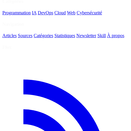
Catégories
Programmation
IA
DevOps
Cloud
Web
Cybersécurité
Navigation
Articles
Sources
Catégories
Statistiques
Newsletter
Skill
À propos
Flux