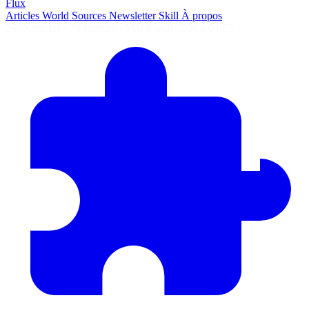
Flux
Articles
World
Sources
Newsletter
Skill
À propos
2690 articles
·
78 sources
·
MàJ 8 août 2026 à 04:55