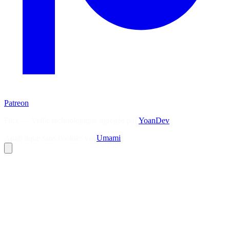
Patreon
Flux — Veille technologique agrégée par
YoanDev
Analytique sans cookies via
Umami