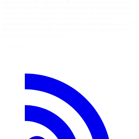
permet de créer des vidéos avec du code en s'appuyant sur React.
L'intérêt est double : on peut construire des animations de manière
précise, mais aussi automatiser la génération de vidéos puisque tout
repose sur des composants, des propriétés et des fichiers
manipulables par un script ou un agent IA. 00:00 Introduction 00:39
Installation 02:38 Première animation 13:56 Les séquences 15:27
Remotion Studio 16:40 Séries &…
7 août 2026