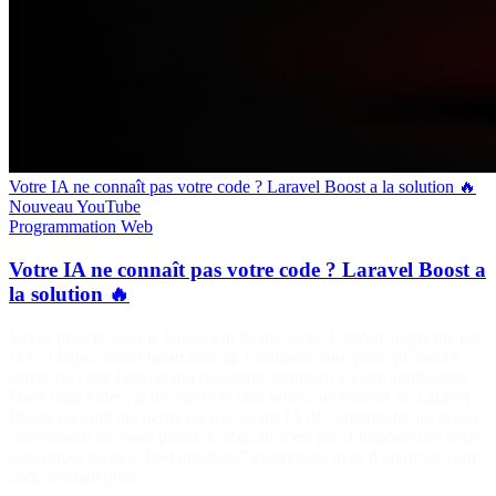
Votre IA ne connaît pas votre code ? Laravel Boost a la solution 🔥
Nouveau
YouTube
Programmation
Web
Votre IA ne connaît pas votre code ? Laravel Boost a
la solution 🔥
Soyez présent pour le lancement de ma série "Laravel augmenté par
l'IA" ! https://laraveljutsu.com 🤖 Comment faire pour qu’une IA
écrive du code Laravel qui ressemble vraiment à votre application ?
Dans cette vidéo, je découvre le skill infer-conventions de Laravel
Boost, un outil qui permet à vos agents IA de comprendre les vraies
conventions de votre projet. L’objectif n’est pas d’imposer des règles
génériques ou des "best practices" théoriques, mais d’analyser votre
code existant pour…