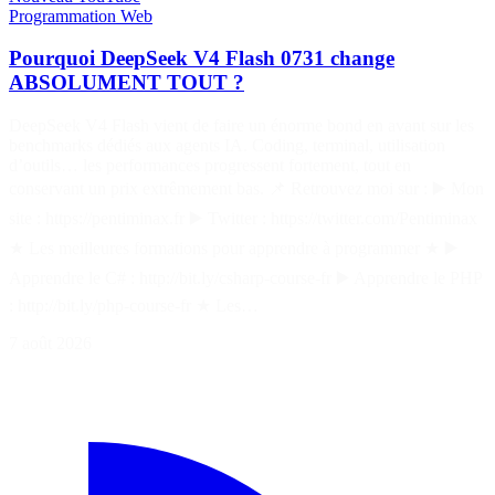
Programmation
Web
Pourquoi DeepSeek V4 Flash 0731 change
ABSOLUMENT TOUT ?
DeepSeek V4 Flash vient de faire un énorme bond en avant sur les
benchmarks dédiés aux agents IA. Coding, terminal, utilisation
d’outils… les performances progressent fortement, tout en
conservant un prix extrêmement bas. 📌 Retrouvez moi sur : ▶️ Mon
site : https://pentiminax.fr ▶️ Twitter : https://twitter.com/Pentiminax
★ Les meilleures formations pour apprendre à programmer ★ ▶️
Apprendre le C# : http://bit.ly/csharp-course-fr ▶️ Apprendre le PHP
: http://bit.ly/php-course-fr ★ Les…
7 août 2026