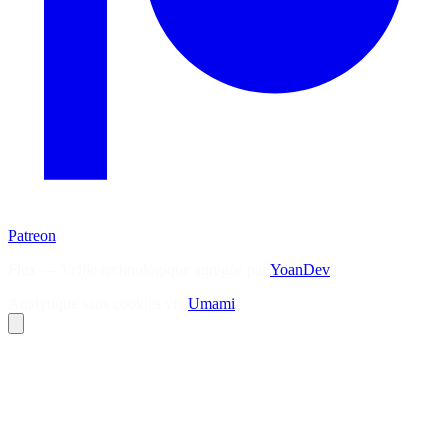
Patreon
Flux — Veille technologique agrégée par
YoanDev
Analytique sans cookies via
Umami