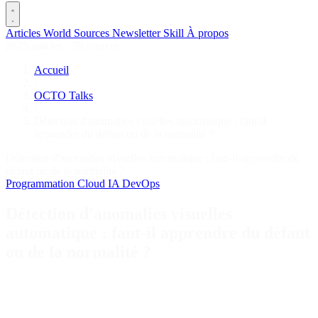
Articles
World
Sources
Newsletter
Skill
À propos
2675 articles
·
78 sources
Accueil
/
OCTO Talks
/
Détection d'anomalies visuelles automatique : faut-il
apprendre du défaut ou de la normalité ?
Détection d'anomalies visuelles automatique : faut-il apprendre du
défaut ou de la normalité ?
Programmation
Cloud
IA
DevOps
Détection d'anomalies visuelles
automatique : faut-il apprendre du défaut
ou de la normalité ?