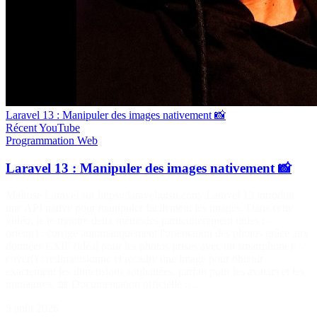
Laravel 13 : Manipuler des images nativement 📸
Récent
YouTube
Programmation
Web
Laravel 13 : Manipuler des images nativement 📸
Maîtrise Laravel sur https://laraveljutsu.com/ Laravel 13 introduit
une API native pour manipuler facilement les images. Dans cette
vidéo, je te montre deux méthodes particulièrement utiles : ✅
orient() : corrige automatiquement l'orientation des photos grâce aux
données EXIF (idéal pour les photos prises avec un smartphone). ✅
cover() : redimensionne et recadre une image pour obtenir
exactement les dimensions souhaitées, parfait pour les avatars et les
miniatures. 📖 Documentation officielle :…
5 août 2026