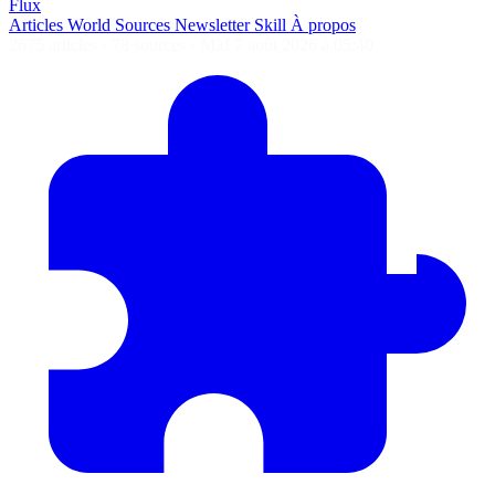
Flux
Articles
World
Sources
Newsletter
Skill
À propos
2675 articles
·
78 sources
·
MàJ 7 août 2026 à 05:40