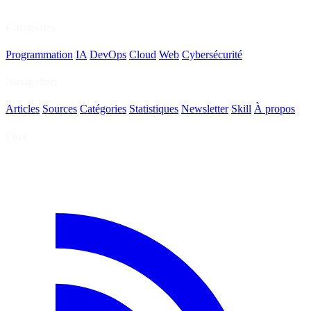
Catégories
Programmation
IA
DevOps
Cloud
Web
Cybersécurité
Navigation
Articles
Sources
Catégories
Statistiques
Newsletter
Skill
À propos
Flux