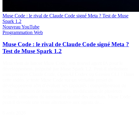
Muse Code : le rival de Claude Code signé Meta ? Test de Muse
Spark 1.2
Nouveau
YouTube
Programmation
Web
Muse Code : le rival de Claude Code signé Meta ?
Test de Muse Spark 1.2
Meta vient de lancer Muse Code, son nouvel agent IA pour le
développement, propulsé par Muse Spark 1.2. Peut-il réellement
concurrencer Claude Code, OpenAI Codex ou Gemini CLI ? Dans
cette vidéo, je teste Muse Code sur un véritable projet de
développement afin d’évaluer ses capacités : compréhension du
code, génération de fonctionnalités, modification de plusieurs
fichiers, utilisation du terminal et qualité des résultats. Muse Code
peut-il devenir une vraie alternative aux agents de…
6 août 2026