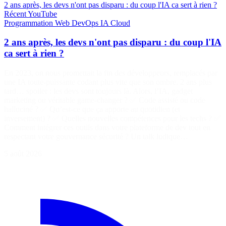
2 ans après, les devs n'ont pas disparu : du coup l'IA ca sert à rien ?
Récent
YouTube
Programmation
Web
DevOps
IA
Cloud
2 ans après, les devs n'ont pas disparu : du coup l'IA
ca sert à rien ?
En 2023, on nous promettait la fin des développeurs, remplacés par
une IA toute-puissante codant plus vite que son ombre. 2 ans plus
tard… spoiler : les devs sont toujours là. Alors, l’IA, gadget
marketing ou véritable game-changer ? ✅ Code assisté ou code
halluciné ? ✅ Qu’est-ce que ça apporte au quotidien (et
inversement) ? ✅ Quelles nouvelles compétences pour les techs ? ✅
Comment intégrer ces outils dans votre plateforme de dev tout en
respectant votre gouvernance sécurité ? Un talk ludique…
5 août 2026