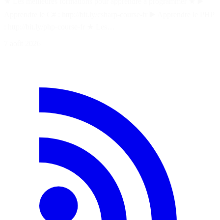
★ Les meilleures formations pour apprendre à programmer ★ ▶️
Apprendre le C# : http://bit.ly/csharp-course-fr ▶️ Apprendre le PHP
: http://bit.ly/php-course-fr ★ Les…
7 août 2026