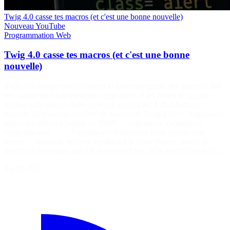
Twig 4.0 casse tes macros (et c'est une bonne nouvelle)
Nouveau
YouTube
Programmation
Web
Twig 4.0 casse tes macros (et c'est une bonne
nouvelle)
Twig 4.0 change complètement le fonctionnement des macros : fini
les arguments silencieusement optionnels et les fautes de frappe
avalées sans erreur. Dans ce Short, on voit les 4 changements
majeurs du nouveau système de macros de Twig 4.0 : ✅ Arguments
requis par défaut (comme en PHP) ✅ Arguments variadiques
explicites avec ... ✅ Parenthèses obligatoires pour appeler une
macro ✅ Noms de macros sensibles à la casse Bonus : noms de
macros dynamiques, tag {% deprecated %}, et la marche à suivre…
8 août 2026