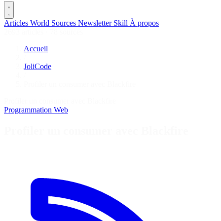
Articles
World
Sources
Newsletter
Skill
À propos
2693 articles
·
78 sources
Accueil
/
JoliCode
/
Profiler un consumer avec Blackfire
Profiler un consumer avec Blackfire
Programmation
Web
Profiler un consumer avec Blackfire