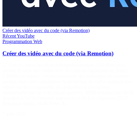
Créer des vidéo avec du code (via Remotion)
Récent
YouTube
Programmation
Web
Créer des vidéo avec du code (via Remotion)
🔗 Article : https://grafikart.fr/tutoriels/remotion-2350 Remotion
permet de créer des vidéos avec du code en s'appuyant sur React.
L'intérêt est double : on peut construire des animations de manière
précise, mais aussi automatiser la génération de vidéos puisque tout
repose sur des composants, des propriétés et des fichiers
manipulables par un script ou un agent IA. 00:00 Introduction 00:39
Installation 02:38 Première animation 13:56 Les séquences 15:27
Remotion Studio 16:40 Séries &…
7 août 2026