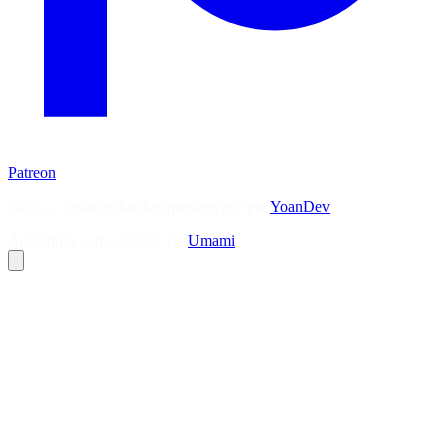
Patreon
Flux — Veille technologique agrégée par
YoanDev
Analytique sans cookies via
Umami