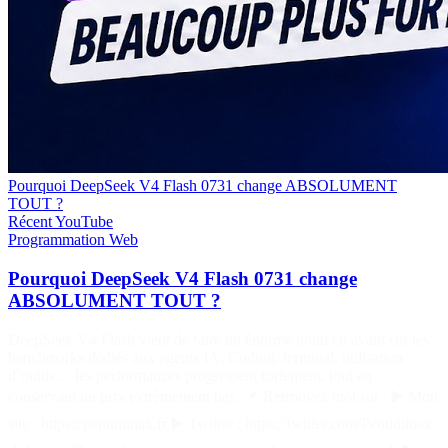
Pourquoi DeepSeek V4 Flash 0731 change ABSOLUMENT
TOUT ?
Récent
YouTube
Programmation
Web
Pourquoi DeepSeek V4 Flash 0731 change
ABSOLUMENT TOUT ?
DeepSeek V4 Flash vient de faire un énorme bond en avant sur les
benchmarks dédiés aux agents IA. Coding, terminal, utilisation
d’outils… les performances progressent fortement, tout en
conservant un prix extrêmement bas. 📌 Retrouvez moi sur : ▶️ Mon
site : https://pentiminax.fr ▶️ Twitter : https://twitter.com/Pentiminax