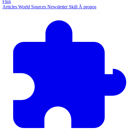
Flux
Articles
World
Sources
Newsletter
Skill
À propos
2693 articles
·
78 sources
·
MàJ 9 août 2026 à 05:04