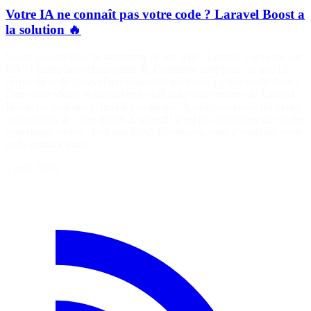
Votre IA ne connaît pas votre code ? Laravel Boost a
la solution 🔥
Soyez présent pour le lancement de ma série "Laravel augmenté par
l'IA" ! https://laraveljutsu.com 🤖 Comment faire pour qu’une IA
écrive du code Laravel qui ressemble vraiment à votre application ?
Dans cette vidéo, je découvre le skill infer-conventions de Laravel
Boost, un outil qui permet à vos agents IA de comprendre les vraies
conventions de votre projet. L’objectif n’est pas d’imposer des règles
génériques ou des "best practices" théoriques, mais d’analyser votre
code existant pour…
7 août 2026