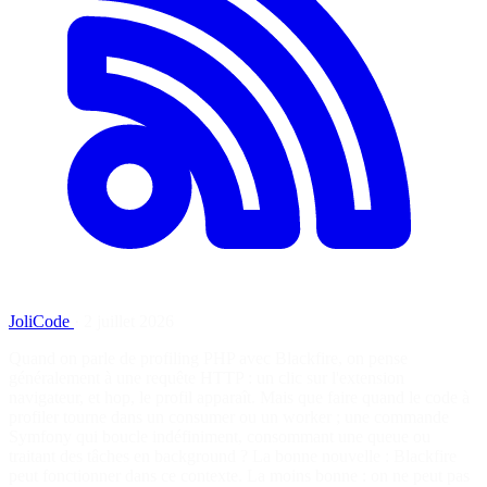
JoliCode
·
2 juillet 2026
Quand on parle de profiling PHP avec Blackfire, on pense
généralement à une requête HTTP : un clic sur l'extension
navigateur, et hop, le profil apparaît. Mais que faire quand le code à
profiler tourne dans un consumer ou un worker ; une commande
Symfony qui boucle indéfiniment, consommant une queue ou
traitant des tâches en background ? La bonne nouvelle : Blackfire
peut fonctionner dans ce contexte. La moins bonne : on ne peut pas