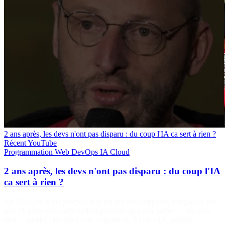
2 ans après, les devs n'ont pas disparu : du coup l'IA ca sert à rien ?
Récent
YouTube
Programmation
Web
DevOps
IA
Cloud
2 ans après, les devs n'ont pas disparu : du coup l'IA
ca sert à rien ?
En 2023, on nous promettait la fin des développeurs, remplacés par
une IA toute-puissante codant plus vite que son ombre. 2 ans plus
tard… spoiler : les devs sont toujours là. Alors, l’IA, gadget