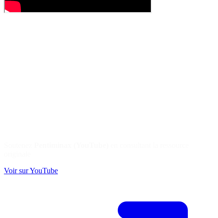
Soutenez
Pentiminax (YouTube)
en consultant la ressource
originale
Voir sur YouTube