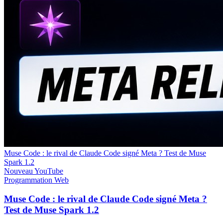
Muse Code : le rival de Claude Code signé Meta ? Test de Muse
Spark 1.2
Nouveau
YouTube
Programmation
Web
Muse Code : le rival de Claude Code signé Meta ?
Test de Muse Spark 1.2