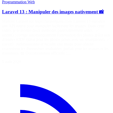
Programmation
Web
Laravel 13 : Manipuler des images nativement 📸
Maîtrise Laravel sur https://laraveljutsu.com/ Laravel 13 introduit
une API native pour manipuler facilement les images. Dans cette
vidéo, je te montre deux méthodes particulièrement utiles : ✅
orient() : corrige automatiquement l'orientation des photos grâce aux
données EXIF (idéal pour les photos prises avec un smartphone). ✅
cover() : redimensionne et recadre une image pour obtenir
exactement les dimensions souhaitées, parfait pour les avatars et les
miniatures. 📖 Documentation officielle :…
5 août 2026