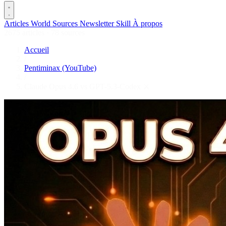
Articles
World
Sources
Newsletter
Skill
À propos
2675 articles
·
78 sources
Accueil
/
Pentiminax (YouTube)
/
Claude Opus 4.6 vs GPT-5.3-Codex ⚔️