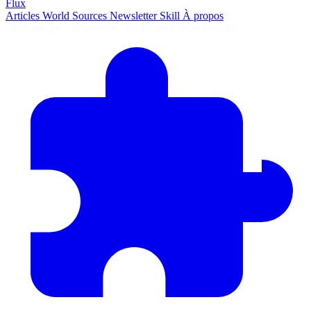
Flux
Articles
World
Sources
Newsletter
Skill
À propos
2675 articles
·
78 sources
·
MàJ 7 août 2026 à 05:40