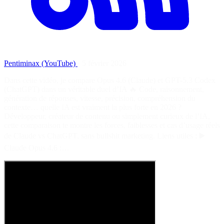
Pentiminax (YouTube)
·
5 février 2026
Dans cette vidéo, je compare Opus 4.6 (Claude) et GPT-5.3 Codex
(ChatGPT) dans un véritable duel d’IA 🔥 Code, raisonnement,
génération de réponses, vitesse, précision, compréhension du
contexte… quelle IA est vraiment la plus forte en 2026 ?
Développeur, créateur de contenu ou simplement curieux de l’IA,
cette comparaison te montre les forces, faiblesses et cas d’usage réels
de Claude vs ChatGPT, sans bullshit marketing. Liens utiles : ▶️
Claude Opus 4.6 :…