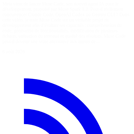
Meta vient de lancer Muse Code, son nouvel agent IA pour le
développement, propulsé par Muse Spark 1.2. Peut-il réellement
concurrencer Claude Code, OpenAI Codex ou Gemini CLI ? Dans
cette vidéo, je teste Muse Code sur un véritable projet de
développement afin d’évaluer ses capacités : compréhension du
code, génération de fonctionnalités, modification de plusieurs
fichiers, utilisation du terminal et qualité des résultats. Muse Code
peut-il devenir une vraie alternative aux agents de…
6 août 2026