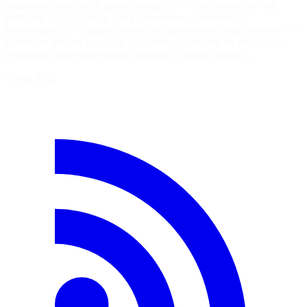
marketing ou véritable game-changer ? ✅ Code assisté ou code
halluciné ? ✅ Qu’est-ce que ça apporte au quotidien (et
inversement) ? ✅ Quelles nouvelles compétences pour les techs ? ✅
Comment intégrer ces outils dans votre plateforme de dev tout en
respectant votre gouvernance sécurité ? Un talk ludique…
5 août 2026