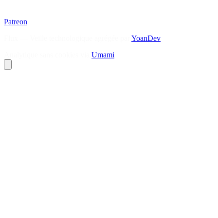
Patreon
Flux — Veille technologique agrégée par
YoanDev
Analytique sans cookies via
Umami