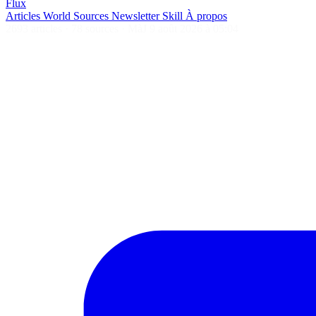
Flux
Articles
World
Sources
Newsletter
Skill
À propos
2693 articles
·
78 sources
·
MàJ 9 août 2026 à 05:04