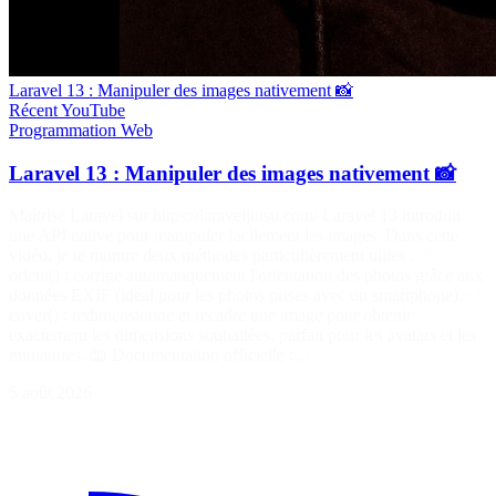
Laravel 13 : Manipuler des images nativement 📸
Récent
YouTube
Programmation
Web
Laravel 13 : Manipuler des images nativement 📸
Maîtrise Laravel sur https://laraveljutsu.com/ Laravel 13 introduit
une API native pour manipuler facilement les images. Dans cette
vidéo, je te montre deux méthodes particulièrement utiles : ✅
orient() : corrige automatiquement l'orientation des photos grâce aux
données EXIF (idéal pour les photos prises avec un smartphone). ✅
cover() : redimensionne et recadre une image pour obtenir
exactement les dimensions souhaitées, parfait pour les avatars et les
miniatures. 📖 Documentation officielle :…
5 août 2026