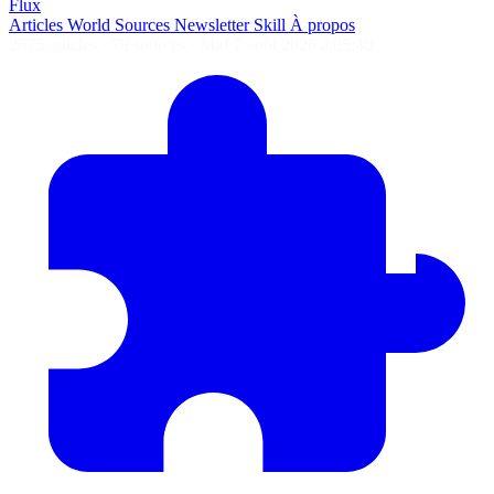
Flux
Articles
World
Sources
Newsletter
Skill
À propos
2675 articles
·
78 sources
·
MàJ 7 août 2026 à 05:40