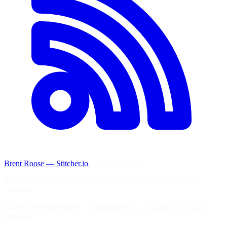
Brent Roose — Stitcher.io
·
24 février 2026
Read the full post on https://stitcher.io/blog/100-million-row-
challenge
Soutenez
Brent Roose — Stitcher.io
en consultant la ressource
originale