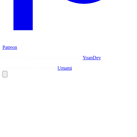
Patreon
Flux — Veille technologique agrégée par
YoanDev
Analytique sans cookies via
Umami