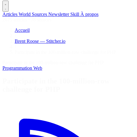
Articles
World
Sources
Newsletter
Skill
À propos
2675 articles
·
78 sources
Accueil
/
Brent Roose — Stitcher.io
/
Participate in the 100-million-row challenge for PHP
Participate in the 100-million-row challenge for PHP
Programmation
Web
Participate in the 100-million-row
challenge for PHP