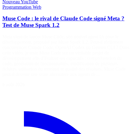
Nouveau
YouTube
Programmation
Web
Muse Code : le rival de Claude Code signé Meta ?
Test de Muse Spark 1.2
Meta vient de lancer Muse Code, son nouvel agent IA pour le
développement, propulsé par Muse Spark 1.2. Peut-il réellement
concurrencer Claude Code, OpenAI Codex ou Gemini CLI ? Dans
cette vidéo, je teste Muse Code sur un véritable projet de
développement afin d’évaluer ses capacités : compréhension du
code, génération de fonctionnalités, modification de plusieurs
fichiers, utilisation du terminal et qualité des résultats. Muse Code
peut-il devenir une vraie alternative aux agents de…
6 août 2026