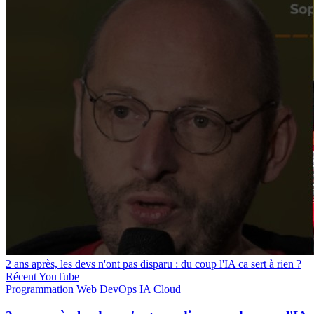
2 ans après, les devs n'ont pas disparu : du coup l'IA ca sert à rien ?
Récent
YouTube
Programmation
Web
DevOps
IA
Cloud