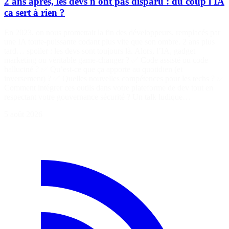
2 ans après, les devs n'ont pas disparu : du coup l'IA
ca sert à rien ?
En 2023, on nous promettait la fin des développeurs, remplacés par
une IA toute-puissante codant plus vite que son ombre. 2 ans plus
tard… spoiler : les devs sont toujours là. Alors, l’IA, gadget
marketing ou véritable game-changer ? ✅ Code assisté ou code
halluciné ? ✅ Qu’est-ce que ça apporte au quotidien (et
inversement) ? ✅ Quelles nouvelles compétences pour les techs ? ✅
Comment intégrer ces outils dans votre plateforme de dev tout en
respectant votre gouvernance sécurité ? Un talk ludique…
5 août 2026