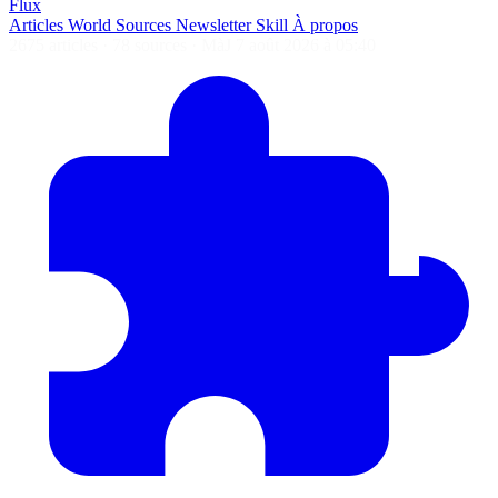
Flux
Articles
World
Sources
Newsletter
Skill
À propos
2675 articles
·
78 sources
·
MàJ 7 août 2026 à 05:40