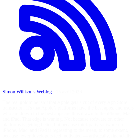
Simon Willison's Weblog
·
15 avril 2026
The real goldmine isn’t that Apple gets a cut of every App Store
transaction. It’s that Apple’s platforms have the best apps, and users
who are drawn to the best apps are thus drawn to the iPhone, Mac,
and iPad. That edge is waning. Not because software on other
platforms is getting better, but because third-party software on
iPhone, Mac, and iPad is regressing to the mean, to some extent,
because fewer developers feel motivated — artistically, financially,