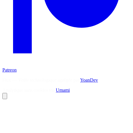
Patreon
Flux — Veille technologique agrégée par
YoanDev
Analytique sans cookies via
Umami