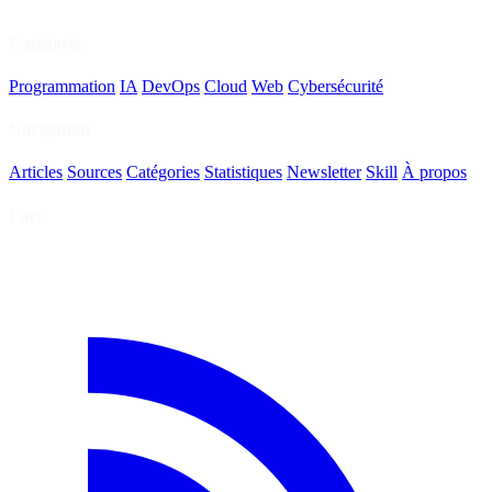
Catégories
Programmation
IA
DevOps
Cloud
Web
Cybersécurité
Navigation
Articles
Sources
Catégories
Statistiques
Newsletter
Skill
À propos
Flux