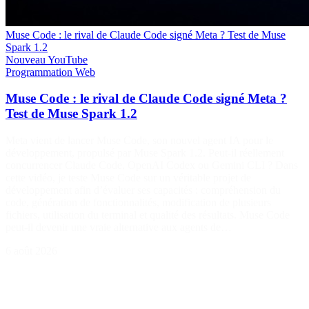
Muse Code : le rival de Claude Code signé Meta ? Test de Muse
Spark 1.2
Nouveau
YouTube
Programmation
Web
Muse Code : le rival de Claude Code signé Meta ?
Test de Muse Spark 1.2
Meta vient de lancer Muse Code, son nouvel agent IA pour le
développement, propulsé par Muse Spark 1.2. Peut-il réellement
concurrencer Claude Code, OpenAI Codex ou Gemini CLI ? Dans
cette vidéo, je teste Muse Code sur un véritable projet de
développement afin d’évaluer ses capacités : compréhension du
code, génération de fonctionnalités, modification de plusieurs
fichiers, utilisation du terminal et qualité des résultats. Muse Code
peut-il devenir une vraie alternative aux agents de…
6 août 2026