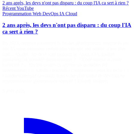
2 ans après, les devs n'ont pas disparu : du coup l'IA ca sert à rien ?
Récent
YouTube
Programmation
Web
DevOps
IA
Cloud
2 ans après, les devs n'ont pas disparu : du coup l'IA
ca sert à rien ?
En 2023, on nous promettait la fin des développeurs, remplacés par
une IA toute-puissante codant plus vite que son ombre. 2 ans plus
tard… spoiler : les devs sont toujours là. Alors, l’IA, gadget
marketing ou véritable game-changer ? ✅ Code assisté ou code
halluciné ? ✅ Qu’est-ce que ça apporte au quotidien (et
inversement) ? ✅ Quelles nouvelles compétences pour les techs ? ✅
Comment intégrer ces outils dans votre plateforme de dev tout en
respectant votre gouvernance sécurité ? Un talk ludique…
5 août 2026