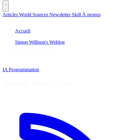
Articles
World
Sources
Newsletter
Skill
À propos
2675 articles
·
78 sources
Accueil
/
Simon Willison's Weblog
/
Quoting John Gruber
Quoting John Gruber
IA
Programmation
Quoting John Gruber