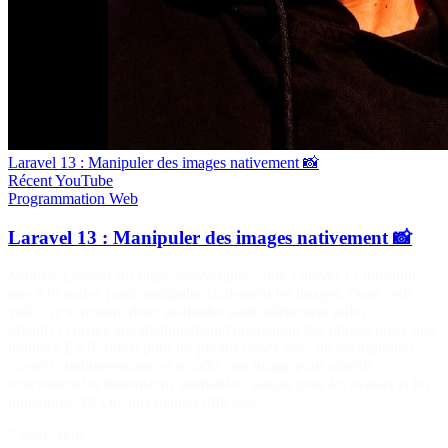
Laravel 13 : Manipuler des images nativement 📸
Récent
YouTube
Programmation
Web
Laravel 13 : Manipuler des images nativement 📸
Maîtrise Laravel sur https://laraveljutsu.com/ Laravel 13 introduit
une API native pour manipuler facilement les images. Dans cette
vidéo, je te montre deux méthodes particulièrement utiles : ✅
orient() : corrige automatiquement l'orientation des photos grâce aux
données EXIF (idéal pour les photos prises avec un smartphone). ✅
cover() : redimensionne et recadre une image pour obtenir
exactement les dimensions souhaitées, parfait pour les avatars et les
miniatures. 📖 Documentation officielle :…
5 août 2026