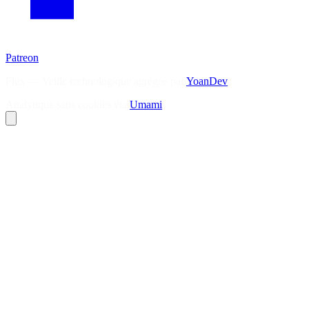
Patreon
Flux — Veille technologique agrégée par
YoanDev
Analytique sans cookies via
Umami