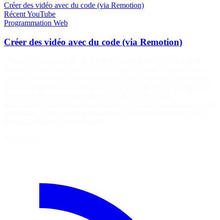
Créer des vidéo avec du code (via Remotion)
Récent
YouTube
Programmation
Web
Créer des vidéo avec du code (via Remotion)
🔗 Article : https://grafikart.fr/tutoriels/remotion-2350 Remotion
permet de créer des vidéos avec du code en s'appuyant sur React.
L'intérêt est double : on peut construire des animations de manière
précise, mais aussi automatiser la génération de vidéos puisque tout
repose sur des composants, des propriétés et des fichiers
manipulables par un script ou un agent IA. 00:00 Introduction 00:39
Installation 02:38 Première animation 13:56 Les séquences 15:27
Remotion Studio 16:40 Séries &…
7 août 2026