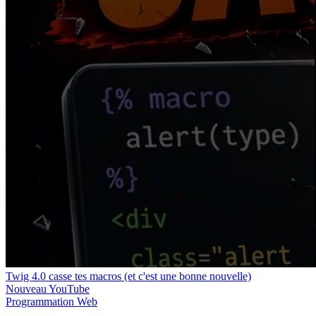
Twig 4.0 casse tes macros (et c'est une bonne nouvelle)
Nouveau
YouTube
Programmation
Web