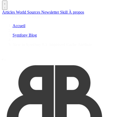
Articles
World
Sources
Newsletter
Skill
À propos
2693 articles
·
78 sources
Accueil
/
Symfony Blog
/
New in Symfony 8.1: Improved Cache Attribute