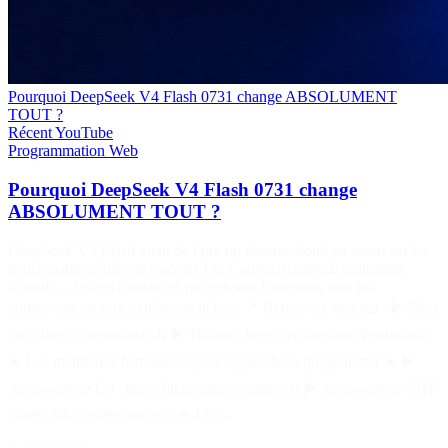
Pourquoi DeepSeek V4 Flash 0731 change ABSOLUMENT
TOUT ?
Récent
YouTube
Programmation
Web
Pourquoi DeepSeek V4 Flash 0731 change
ABSOLUMENT TOUT ?
DeepSeek V4 Flash vient de faire un énorme bond en avant sur les
benchmarks dédiés aux agents IA. Coding, terminal, utilisation
d’outils… les performances progressent fortement, tout en
conservant un prix extrêmement bas. 📌 Retrouvez moi sur : ▶️ Mon
site : https://pentiminax.fr ▶️ Twitter : https://twitter.com/Pentiminax
★ Les meilleures formations pour apprendre à programmer ★ ▶️
Apprendre le C# : http://bit.ly/csharp-course-fr ▶️ Apprendre le PHP
: http://bit.ly/php-course-fr ★ Les…
7 août 2026