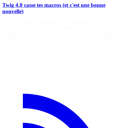
Twig 4.0 casse tes macros (et c'est une bonne
nouvelle)
Twig 4.0 change complètement le fonctionnement des macros : fini
les arguments silencieusement optionnels et les fautes de frappe
avalées sans erreur. Dans ce Short, on voit les 4 changements
majeurs du nouveau système de macros de Twig 4.0 : ✅ Arguments
requis par défaut (comme en PHP) ✅ Arguments variadiques
explicites avec ... ✅ Parenthèses obligatoires pour appeler une
macro ✅ Noms de macros sensibles à la casse Bonus : noms de
macros dynamiques, tag {% deprecated %}, et la marche à suivre…
8 août 2026