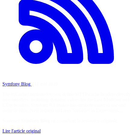
Symfony Blog
·
11 mai 2026
The #[Cache] attribute lets you define HTTP cache headers directly
on controllers, including dynamic values for the Last-Modified and
ETag headers. Symfony 8.1 makes this attribute easier to use and
more flexible. New request and args Variables in Expressions…
Soutenez
Symfony Blog
en consultant la ressource originale
Lire l'article original