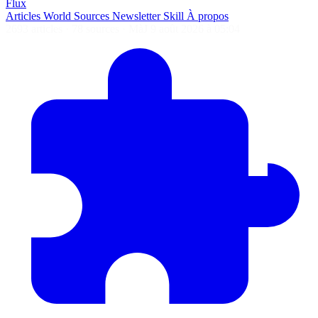
Flux
Articles
World
Sources
Newsletter
Skill
À propos
2693 articles
·
78 sources
·
MàJ 9 août 2026 à 05:04