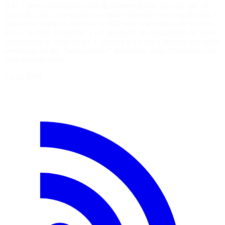
l'IA" ! https://laraveljutsu.com 🤖 Comment faire pour qu’une IA
écrive du code Laravel qui ressemble vraiment à votre application ?
Dans cette vidéo, je découvre le skill infer-conventions de Laravel
Boost, un outil qui permet à vos agents IA de comprendre les vraies
conventions de votre projet. L’objectif n’est pas d’imposer des règles
génériques ou des "best practices" théoriques, mais d’analyser votre
code existant pour…
7 août 2026