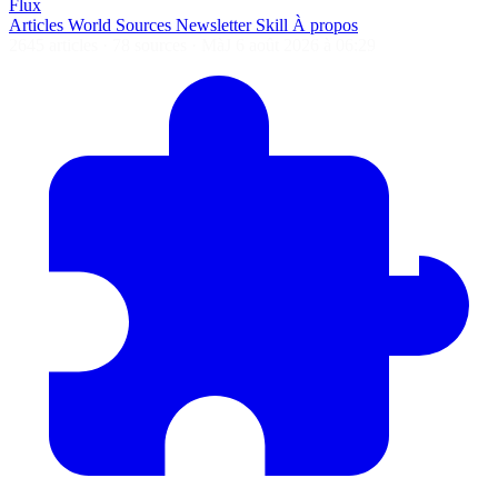
Flux
Articles
World
Sources
Newsletter
Skill
À propos
2645 articles
·
78 sources
·
MàJ 6 août 2026 à 06:29