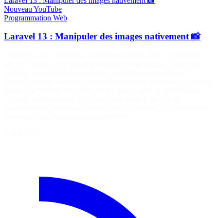
Laravel 13 : Manipuler des images nativement 📸
Nouveau
YouTube
Programmation
Web
Laravel 13 : Manipuler des images nativement 📸
Maîtrise Laravel sur https://laraveljutsu.com/ Laravel 13 introduit
une API native pour manipuler facilement les images. Dans cette
vidéo, je te montre deux méthodes particulièrement utiles : ✅
orient() : corrige automatiquement l'orientation des photos grâce aux
données EXIF (idéal pour les photos prises avec un smartphone). ✅
cover() : redimensionne et recadre une image pour obtenir
exactement les dimensions souhaitées, parfait pour les avatars et les
miniatures. 📖 Documentation officielle :…
5 août 2026