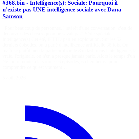
#368.bin - Intelligence(s): Sociale: Pourquoi il
n'existe pas UNE intelligence sociale avec Dana
Samson
"Pour beaucoup de personnes, l'intérêt d'une conversation, c'est de
découvrir des choses qu'on ne savait pas" Série spéciale
Intelligence(s) Cet été, IFTTD part en exploration. Sur les 52
derniers épisodes, on a parlé d'intelligence artificielle 38 fois. On
maîtrise plutôt bien la partie artificielle &mdash mais l'intelligence, la
vraie, l'originale, on n'en a presque jamais parlé. Alors le temps d'un
été, on remonte à la source : 6 épisodes, 6 chercheurs, pour
comprendre ce qu'est vraiment…
5 août 2026