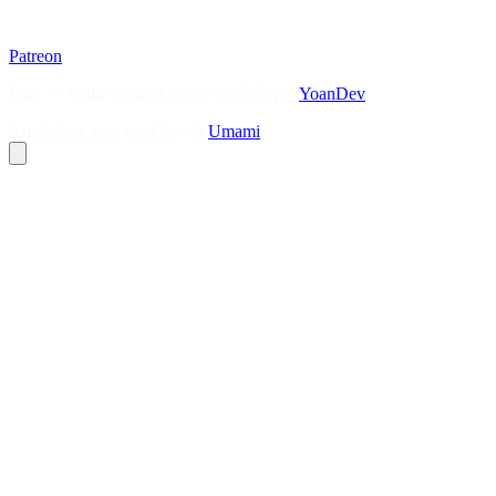
Patreon
Flux — Veille technologique agrégée par
YoanDev
Analytique sans cookies via
Umami