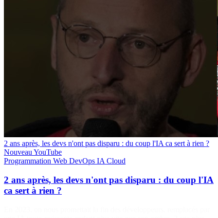
2 ans après, les devs n'ont pas disparu : du coup l'IA ca sert à rien ?
Nouveau
YouTube
Programmation
Web
DevOps
IA
Cloud
2 ans après, les devs n'ont pas disparu : du coup l'IA
ca sert à rien ?
En 2023, on nous promettait la fin des développeurs, remplacés par