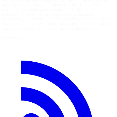
une IA toute-puissante codant plus vite que son ombre. 2 ans plus
tard… spoiler : les devs sont toujours là. Alors, l’IA, gadget
marketing ou véritable game-changer ? ✅ Code assisté ou code
halluciné ? ✅ Qu’est-ce que ça apporte au quotidien (et
inversement) ? ✅ Quelles nouvelles compétences pour les techs ? ✅
Comment intégrer ces outils dans votre plateforme de dev tout en
respectant votre gouvernance sécurité ? Un talk ludique…
5 août 2026