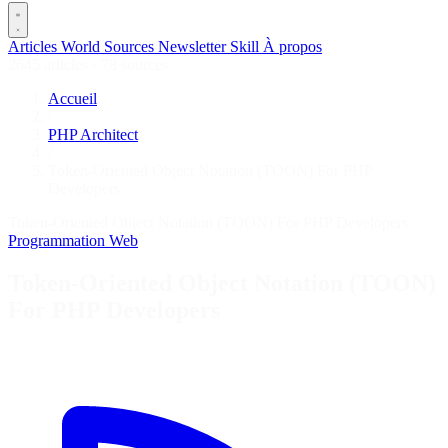
Articles
World
Sources
Newsletter
Skill
À propos
2645 articles
·
78 sources
Accueil
/
PHP Architect
/
Token-Oriented Object Notation (TOON) For PHP
Developers
Token-Oriented Object Notation (TOON) For PHP Developers
Programmation
Web
Token-Oriented Object Notation (TOON)
For PHP Developers