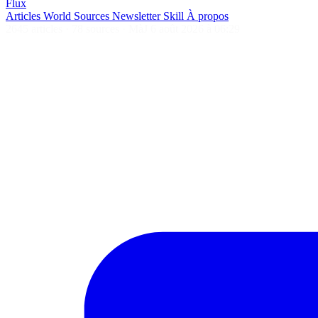
Flux
Articles
World
Sources
Newsletter
Skill
À propos
2645 articles
·
78 sources
·
MàJ 6 août 2026 à 06:29