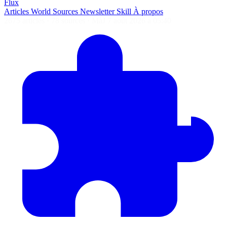
Flux
Articles
World
Sources
Newsletter
Skill
À propos
2675 articles
·
78 sources
·
MàJ 7 août 2026 à 05:40