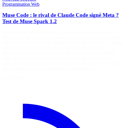
Programmation
Web
Muse Code : le rival de Claude Code signé Meta ?
Test de Muse Spark 1.2
Meta vient de lancer Muse Code, son nouvel agent IA pour le
développement, propulsé par Muse Spark 1.2. Peut-il réellement
concurrencer Claude Code, OpenAI Codex ou Gemini CLI ? Dans
cette vidéo, je teste Muse Code sur un véritable projet de
développement afin d’évaluer ses capacités : compréhension du
code, génération de fonctionnalités, modification de plusieurs
fichiers, utilisation du terminal et qualité des résultats. Muse Code
peut-il devenir une vraie alternative aux agents de…
6 août 2026