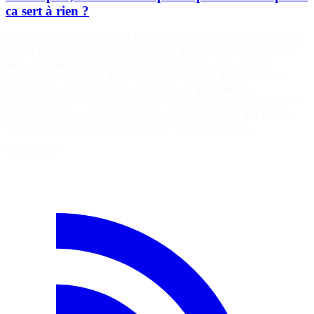
ca sert à rien ?
En 2023, on nous promettait la fin des développeurs, remplacés par
une IA toute-puissante codant plus vite que son ombre. 2 ans plus
tard… spoiler : les devs sont toujours là. Alors, l’IA, gadget
marketing ou véritable game-changer ? ✅ Code assisté ou code
halluciné ? ✅ Qu’est-ce que ça apporte au quotidien (et
inversement) ? ✅ Quelles nouvelles compétences pour les techs ? ✅
Comment intégrer ces outils dans votre plateforme de dev tout en
respectant votre gouvernance sécurité ? Un talk ludique…
5 août 2026