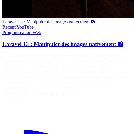
Laravel 13 : Manipuler des images nativement 📸
Récent
YouTube
Programmation
Web
Laravel 13 : Manipuler des images nativement 📸
Maîtrise Laravel sur https://laraveljutsu.com/ Laravel 13 introduit
une API native pour manipuler facilement les images. Dans cette
vidéo, je te montre deux méthodes particulièrement utiles : ✅
orient() : corrige automatiquement l'orientation des photos grâce aux
données EXIF (idéal pour les photos prises avec un smartphone). ✅
cover() : redimensionne et recadre une image pour obtenir
exactement les dimensions souhaitées, parfait pour les avatars et les
miniatures. 📖 Documentation officielle :…
5 août 2026