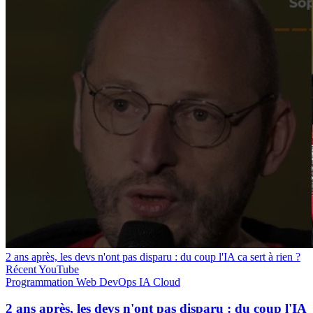
2 ans après, les devs n'ont pas disparu : du coup l'IA ca sert à rien ?
Récent
YouTube
Programmation
Web
DevOps
IA
Cloud
2 ans après, les devs n'ont pas disparu : du coup l'IA