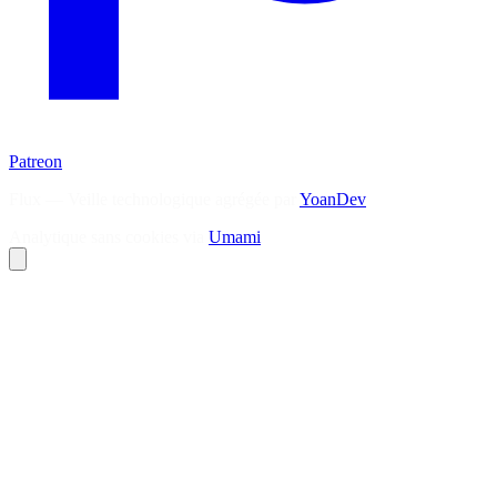
Patreon
Flux — Veille technologique agrégée par
YoanDev
Analytique sans cookies via
Umami