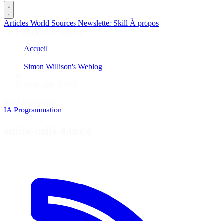
Articles
World
Sources
Newsletter
Skill
À propos
2675 articles
·
78 sources
Accueil
/
Simon Willison's Weblog
/
sqlite-utils 4.0rc4
sqlite-utils 4.0rc4
IA
Programmation
sqlite-utils 4.0rc4