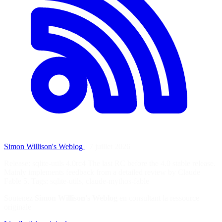
Simon Willison's Weblog
·
7 juillet 2026
Release: sqlite-utils 4.0rc4 The last RC before the 4.0 stable release.
Mainly implements feedback from a detailed review by Claude
Fable 5. Tags: sqlite-utils, claude-mythos-fable
Soutenez
Simon Willison's Weblog
en consultant la ressource
originale