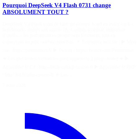
Pourquoi DeepSeek V4 Flash 0731 change
ABSOLUMENT TOUT ?
DeepSeek V4 Flash vient de faire un énorme bond en avant sur les
benchmarks dédiés aux agents IA. Coding, terminal, utilisation
d’outils… les performances progressent fortement, tout en
conservant un prix extrêmement bas. 📌 Retrouvez moi sur : ▶️ Mon
site : https://pentiminax.fr ▶️ Twitter : https://twitter.com/Pentiminax
★ Les meilleures formations pour apprendre à programmer ★ ▶️
Apprendre le C# : http://bit.ly/csharp-course-fr ▶️ Apprendre le PHP
: http://bit.ly/php-course-fr ★ Les…
7 août 2026