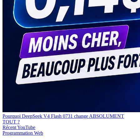
Pourquoi DeepSeek V4 Flash 0731 change ABSOLUMENT
TOUT ?
Récent
YouTube
Programmation
Web