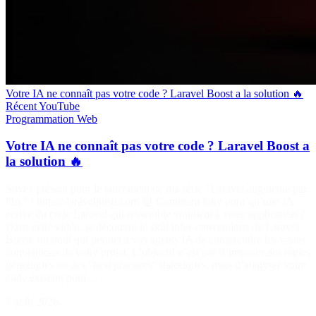
Votre IA ne connaît pas votre code ? Laravel Boost a la solution 🔥
Récent
YouTube
Programmation
Web
Votre IA ne connaît pas votre code ? Laravel Boost a
la solution 🔥
Soyez présent pour le lancement de ma série "Laravel augmenté par
l'IA" ! https://laraveljutsu.com 🤖 Comment faire pour qu’une IA
écrive du code Laravel qui ressemble vraiment à votre application ?
Dans cette vidéo, je découvre le skill infer-conventions de Laravel
Boost, un outil qui permet à vos agents IA de comprendre les vraies
conventions de votre projet. L’objectif n’est pas d’imposer des règles
génériques ou des "best practices" théoriques, mais d’analyser votre
code existant pour…
7 août 2026