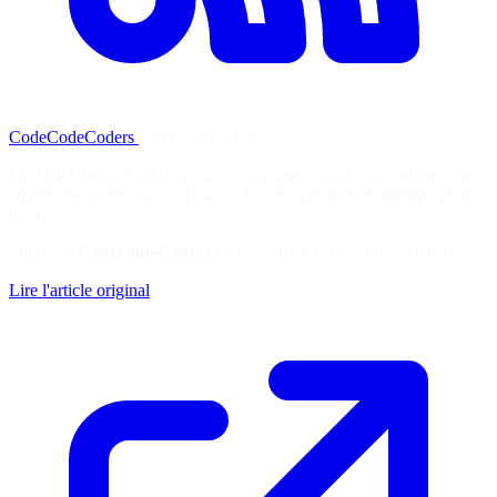
CodeCodeCoders
·
19 février 2026
Ma skill Claude Code complète pour transformer votre self-review
en processus impossible à bâcler. Je vous l'offre gratuitement, prête à
installer.
Soutenez
CodeCodeCoders
en consultant la ressource originale
Lire l'article original