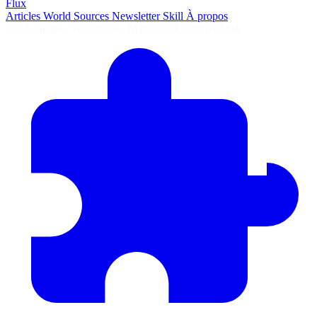
Flux
Articles
World
Sources
Newsletter
Skill
À propos
2693 articles
·
78 sources
·
MàJ 9 août 2026 à 05:04