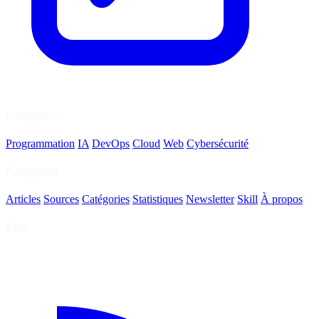
Catégories
Programmation
IA
DevOps
Cloud
Web
Cybersécurité
Navigation
Articles
Sources
Catégories
Statistiques
Newsletter
Skill
À propos
Flux