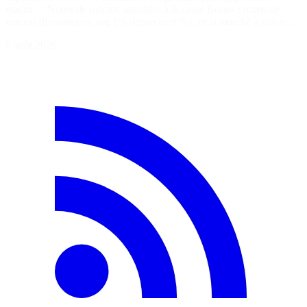
macro ✅ Noms de macros sensibles à la casse Bonus : noms de
macros dynamiques, tag {% deprecated %}, et la marche à suivre…
8 août 2026