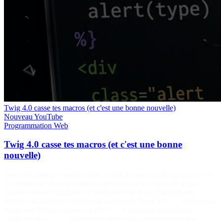
Twig 4.0 casse tes macros (et c'est une bonne nouvelle)
Nouveau
YouTube
Programmation
Web
Twig 4.0 casse tes macros (et c'est une bonne
nouvelle)
Twig 4.0 change complètement le fonctionnement des macros : fini
les arguments silencieusement optionnels et les fautes de frappe
avalées sans erreur. Dans ce Short, on voit les 4 changements
majeurs du nouveau système de macros de Twig 4.0 : ✅ Arguments
requis par défaut (comme en PHP) ✅ Arguments variadiques
explicites avec ... ✅ Parenthèses obligatoires pour appeler une