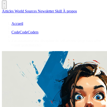
Articles
World
Sources
Newsletter
Skill
À propos
2693 articles
·
78 sources
Accueil
/
CodeCodeCoders
/
J’ai automatisé ma discipline de self-review (et je vous offre
l’outil gratuitement)