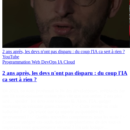
2 ans après, les devs n'ont pas disparu : du coup l'IA ca sert à rien ?
YouTube
Programmation
Web
DevOps
IA
Cloud
2 ans après, les devs n'ont pas disparu : du coup l'IA
ca sert à rien ?
En 2023, on nous promettait la fin des développeurs, remplacés par
une IA toute-puissante codant plus vite que son ombre. 2 ans plus
tard… spoiler : les devs sont toujours là. Alors, l’IA, gadget
marketing ou véritable game-changer ? ✅ Code assisté ou code
halluciné ? ✅ Qu’est-ce que ça apporte au quotidien (et
inversement) ? ✅ Quelles nouvelles compétences pour les techs ? ✅
Comment intégrer ces outils dans votre plateforme de dev tout en
respectant votre gouvernance sécurité ? Un talk ludique…