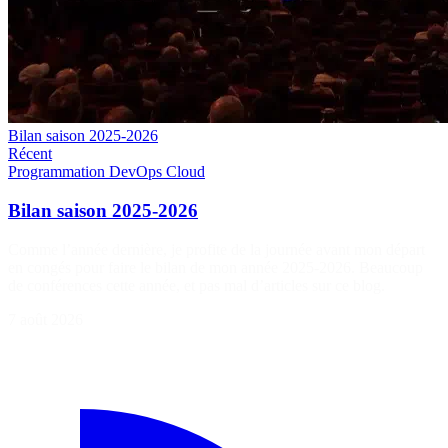
Bilan saison 2025-2026
Récent
Programmation
DevOps
Cloud
Bilan saison 2025-2026
Comme l’année dernière, je profite de la journée avant mon départ
en congés pour faire le bilan de mon année 2025-2026. Beaucoup
de conférences cette année, et pas mal d’articles sur ce blog.
7 août 2026