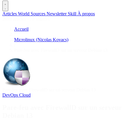
Articles
World
Sources
Newsletter
Skill
À propos
2693 articles
·
78 sources
Accueil
/
Microlinux (Nicolas Kovacs)
/
Pare-feu avec FirewallD sur un serveur Debian 13
Pare-feu avec FirewallD sur un serveur Debian 13
DevOps
Cloud
Pare-feu avec FirewallD sur un serveur
Debian 13