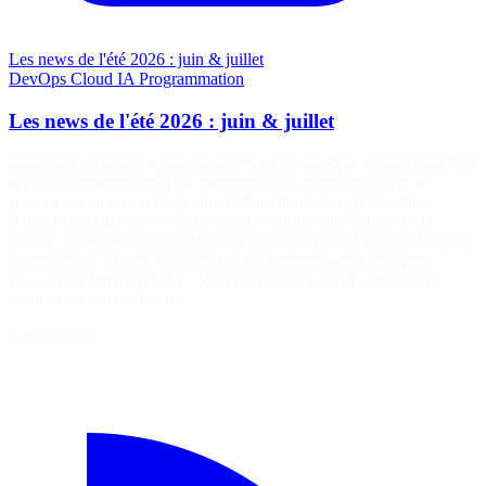
Les news de l'été 2026 : juin & juillet
DevOps
Cloud
IA
Programmation
Les news de l'été 2026 : juin & juillet
Ganapathy Kumar sur Unsplash Et nous voici déjà au milieu de l’été
et j’ai l’impression qu’il est interminable. Les canicules qui se
suivent ont eu raison de ma production d’articles sur mon blog.
Pourtant, j’ai des idées d’articles que je publierai sûrement à la
rentrée. Que s’est-il passé depuis le Breizhcamp ? J’ai pu assister à
la conférence Sunny Tech à Montpellier pour la première fois.
L’occasion était trop belle : Mon fils ainé effectuait son stage de
seconde à l’université de…
5 août 2026