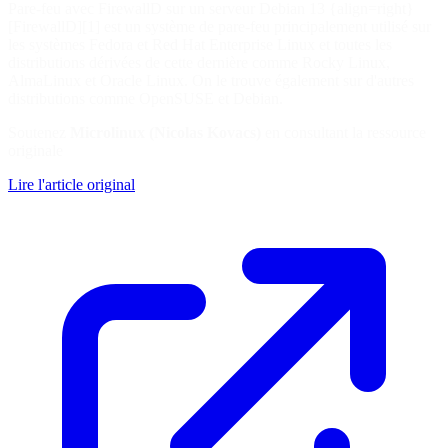
Pare-feu avec FirewallD sur un serveur Debian 13 {align=right}
[FirewallD][1] est un système de pare-feu principalement utilisé sur
les systèmes Fedora et Red Hat Enterprise Linux et toutes les
distributions dérivées de cette dernière comme Rocky Linux,
AlmaLinux et Oracle Linux. On le trouve également sur d'autres
distributions comme OpenSUSE et Debian.
Soutenez
Microlinux (Nicolas Kovacs)
en consultant la ressource
originale
Lire l'article original