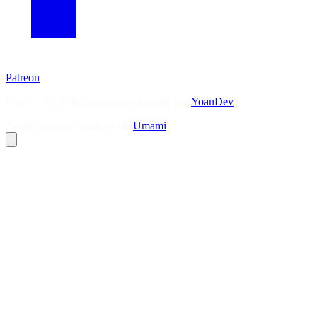
Patreon
Flux — Veille technologique agrégée par
YoanDev
Analytique sans cookies via
Umami