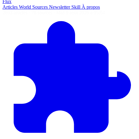
Flux
Articles
World
Sources
Newsletter
Skill
À propos
2693 articles
·
78 sources
·
MàJ 9 août 2026 à 05:04