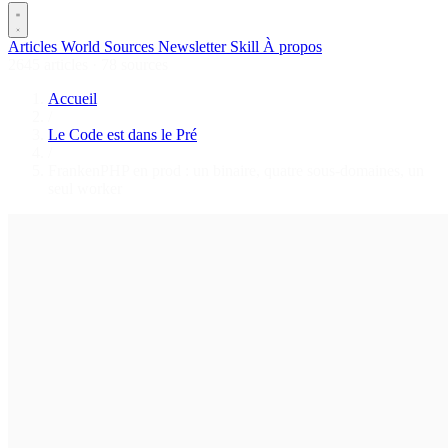
Articles
World
Sources
Newsletter
Skill
À propos
2645 articles
·
78 sources
Accueil
/
Le Code est dans le Pré
/
FrankenPHP en prod : un binaire, quatre sous-domaines, un
seul worker