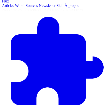
Flux
Articles
World
Sources
Newsletter
Skill
À propos
2645 articles
·
78 sources
·
MàJ 6 août 2026 à 06:29