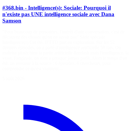
#368.bin - Intelligence(s): Sociale: Pourquoi il
n'existe pas UNE intelligence sociale avec Dana
Samson
"Pour beaucoup de personnes, l'intérêt d'une conversation, c'est de
découvrir des choses qu'on ne savait pas" Série spéciale
Intelligence(s) Cet été, IFTTD part en exploration. Sur les 52
derniers épisodes, on a parlé d'intelligence artificielle 38 fois. On
maîtrise plutôt bien la partie artificielle &mdash mais l'intelligence, la
vraie, l'originale, on n'en a presque jamais parlé. Alors le temps d'un
été, on remonte à la source : 6 épisodes, 6 chercheurs, pour
comprendre ce qu'est vraiment…
5 août 2026