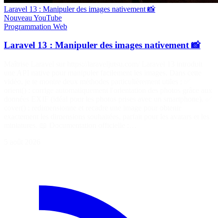
Laravel 13 : Manipuler des images nativement 📸
Nouveau
YouTube
Programmation
Web
Laravel 13 : Manipuler des images nativement 📸
Maîtrise Laravel sur https://laraveljutsu.com/ Laravel 13 introduit
une API native pour manipuler facilement les images. Dans cette
vidéo, je te montre deux méthodes particulièrement utiles : ✅
orient() : corrige automatiquement l'orientation des photos grâce aux
données EXIF (idéal pour les photos prises avec un smartphone). ✅
cover() : redimensionne et recadre une image pour obtenir
exactement les dimensions souhaitées, parfait pour les avatars et les
miniatures. 📖 Documentation officielle :…
5 août 2026