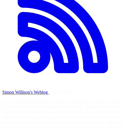
Simon Willison's Weblog
·
16 juin 2026
TIL: Cloudflare CAPTCHA on at least one ampersand I'm using
Cloudflare's CAPTCHA (they call it a "Web Application Firewall
&gt; Custom rules &gt; Managed Challenge" these days) to prevent
crawlers from aggresively spidering my faceted search engine on
this site, but I got fed up of even simple ?q=term searches triggering
the challenge. After some mucking around with Claude Code it