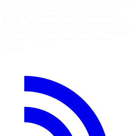
En 2023, on nous promettait la fin des développeurs, remplacés par
une IA toute-puissante codant plus vite que son ombre. 2 ans plus
tard… spoiler : les devs sont toujours là. Alors, l’IA, gadget
marketing ou véritable game-changer ? ✅ Code assisté ou code
halluciné ? ✅ Qu’est-ce que ça apporte au quotidien (et
inversement) ? ✅ Quelles nouvelles compétences pour les techs ? ✅
Comment intégrer ces outils dans votre plateforme de dev tout en
respectant votre gouvernance sécurité ? Un talk ludique…
5 août 2026