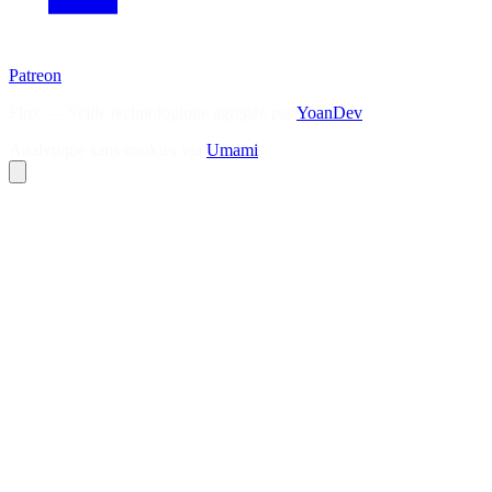
Patreon
Flux — Veille technologique agrégée par
YoanDev
Analytique sans cookies via
Umami