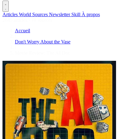
Articles
World
Sources
Newsletter
Skill
À propos
2645 articles
·
78 sources
Accueil
/
Don't Worry About the Vase
/
Movie Review: The AI Doc