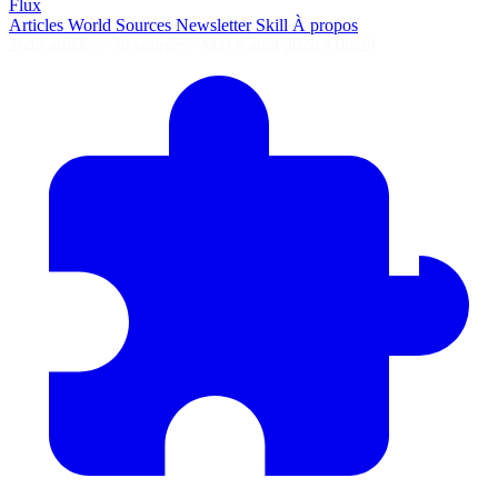
Flux
Articles
World
Sources
Newsletter
Skill
À propos
2645 articles
·
78 sources
·
MàJ 6 août 2026 à 06:29