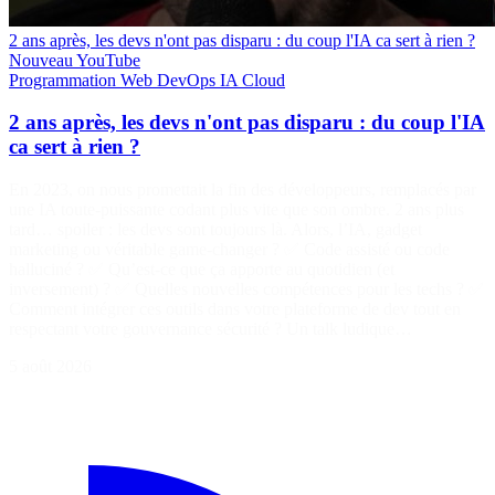
2 ans après, les devs n'ont pas disparu : du coup l'IA ca sert à rien ?
Nouveau
YouTube
Programmation
Web
DevOps
IA
Cloud
2 ans après, les devs n'ont pas disparu : du coup l'IA
ca sert à rien ?
En 2023, on nous promettait la fin des développeurs, remplacés par
une IA toute-puissante codant plus vite que son ombre. 2 ans plus
tard… spoiler : les devs sont toujours là. Alors, l’IA, gadget
marketing ou véritable game-changer ? ✅ Code assisté ou code
halluciné ? ✅ Qu’est-ce que ça apporte au quotidien (et
inversement) ? ✅ Quelles nouvelles compétences pour les techs ? ✅
Comment intégrer ces outils dans votre plateforme de dev tout en
respectant votre gouvernance sécurité ? Un talk ludique…
5 août 2026