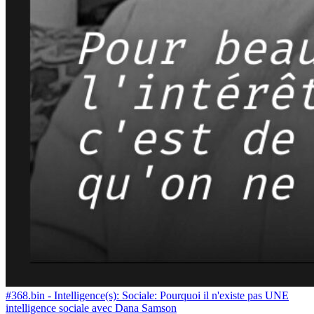
#368.bin - Intelligence(s): Sociale: Pourquoi il n'existe pas UNE
intelligence sociale avec Dana Samson