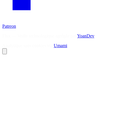
Patreon
Flux — Veille technologique agrégée par
YoanDev
Analytique sans cookies via
Umami