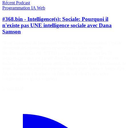
Récent
Podcast
Programmation
IA
Web
#368.bin - Intelligence(s): Sociale: Pourquoi il
n'existe pas UNE intelligence sociale avec Dana
Samson
"Pour beaucoup de personnes, l'intérêt d'une conversation, c'est de
découvrir des choses qu'on ne savait pas" Série spéciale
Intelligence(s) Cet été, IFTTD part en exploration. Sur les 52
derniers épisodes, on a parlé d'intelligence artificielle 38 fois. On
maîtrise plutôt bien la partie artificielle &mdash mais l'intelligence, la
vraie, l'originale, on n'en a presque jamais parlé. Alors le temps d'un
été, on remonte à la source : 6 épisodes, 6 chercheurs, pour
comprendre ce qu'est vraiment…
5 août 2026