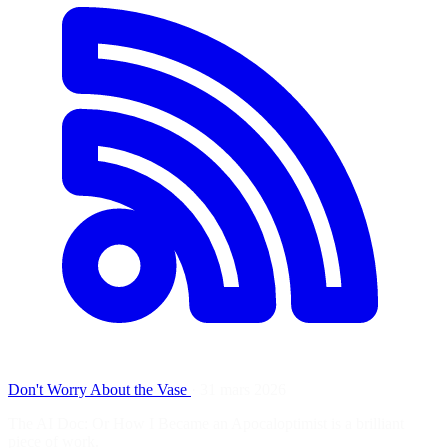
Don't Worry About the Vase
·
31 mars 2026
The AI Doc: Or How I Became an Apocaloptimist is a brilliant
piece of work.